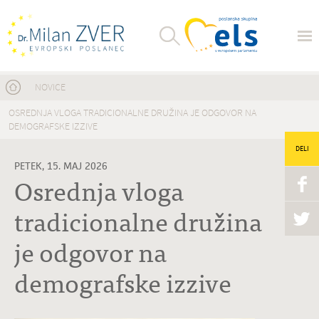
Nahajate se tukaj
NOVICE
OSREDNJA VLOGA TRADICIONALNE DRUŽINA JE ODGOVOR NA
DEMOGRAFSKE IZZIVE
DELI
PETEK, 15. MAJ 2026
Osrednja vloga
tradicionalne družina
je odgovor na
demografske izzive