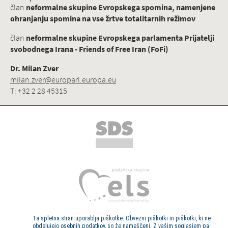
član
neformalne skupine Evropskega spomina, namenjene
ohranjanju spomina na vse žrtve totalitarnih režimov
član
neformalne skupine Evropskega parlamenta Prijatelji
svobodnega Irana - Friends of Free Iran (FoFi)
Dr. Milan Zver
milan.zver@europarl.europa.eu
T: +32 2 28 45315
Ta spletna stran uporablja piškotke. Obvezni piškotki in piškotki, ki ne
obdelujejo osebnih podatkov, so že nameščeni. Z vašim soglasjem pa