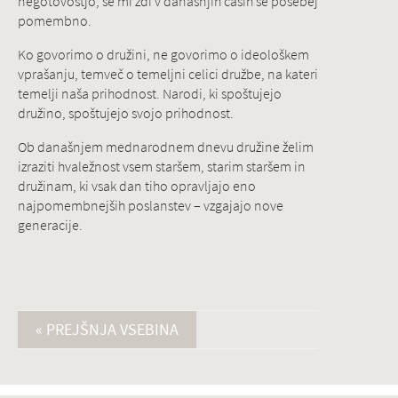
negotovostjo, se mi zdi v današnjih časih še posebej
pomembno.
Ko govorimo o družini, ne govorimo o ideološkem
vprašanju, temveč o temeljni celici družbe, na kateri
temelji naša prihodnost. Narodi, ki spoštujejo
družino, spoštujejo svojo prihodnost.
Ob današnjem mednarodnem dnevu družine želim
izraziti hvaležnost vsem staršem, starim staršem in
družinam, ki vsak dan tiho opravljajo eno
najpomembnejših poslanstev – vzgajajo nove
generacije.
« PREJŠNJA VSEBINA