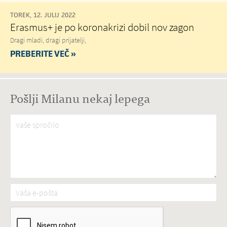
TOREK, 12. JULIJ 2022
Erasmus+ je po koronakrizi dobil nov zagon
Dragi mladi, dragi prijatelji,
PREBERITE VEČ »
Pošlji Milanu nekaj lepega
Vaše spročilo
*
Vaša e-pošta
*