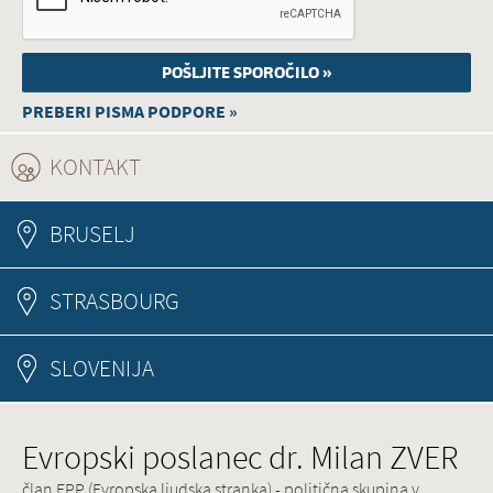
PREBERI PISMA PODPORE »
KONTAKT
(ACTIVE TAB)
BRUSELJ
STRASBOURG
SLOVENIJA
Evropski poslanec dr. Milan ZVER
član EPP (Evropska ljudska stranka) - politična skupina v