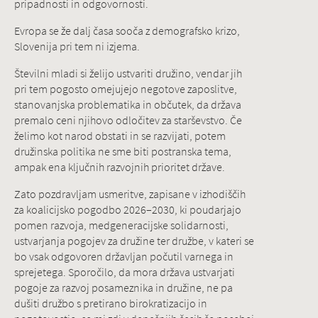
pripadnosti in odgovornosti.
Evropa se že dalj časa sooča z demografsko krizo,
Slovenija pri tem ni izjema.
Številni mladi si želijo ustvariti družino, vendar jih
pri tem pogosto omejujejo negotove zaposlitve,
stanovanjska problematika in občutek, da država
premalo ceni njihovo odločitev za starševstvo. Če
želimo kot narod obstati in se razvijati, potem
družinska politika ne sme biti postranska tema,
ampak ena ključnih razvojnih prioritet države.
Zato pozdravljam usmeritve, zapisane v izhodiščih
za koalicijsko pogodbo 2026–2030, ki poudarjajo
pomen razvoja, medgeneracijske solidarnosti,
ustvarjanja pogojev za družine ter družbe, v kateri se
bo vsak odgovoren državljan počutil varnega in
sprejetega. Sporočilo, da mora država ustvarjati
pogoje za razvoj posameznika in družine, ne pa
dušiti družbo s pretirano birokratizacijo in