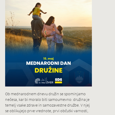
Ob mednarodnem dnevu družin se spominjamo
nečesa, kar bi moralo biti samoumevno: družina je
temelj vsake zdrave in samozavestne družbe. V njej
se oblikujejo prve vrednote, prvi občutki varnosti,