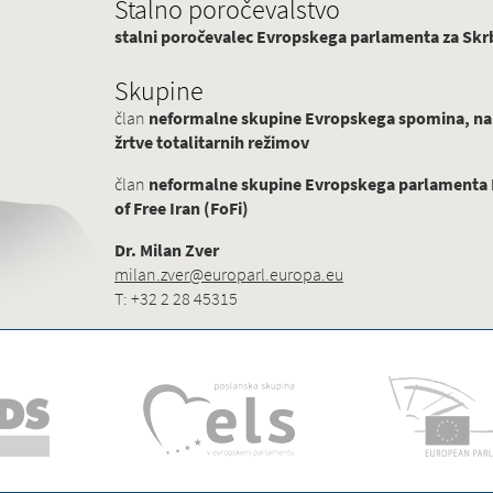
Stalno poročevalstvo
stalni poročevalec Evropskega parlamenta za Skrb
Skupine
član
neformalne skupine Evropskega spomina, na
žrtve totalitarnih režimov
član
neformalne skupine Evropskega parlamenta Pr
of Free Iran (FoFi)
Dr. Milan Zver
milan.zver@europarl.europa.eu
T: +32 2 28 45315