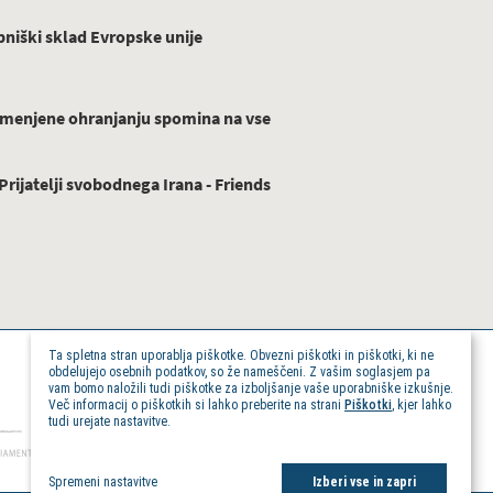
niški sklad Evropske unije
menjene ohranjanju spomina na vse
ijatelji svobodnega Irana - Friends
Ta spletna stran uporablja piškotke. Obvezni piškotki in piškotki, ki ne
obdelujejo osebnih podatkov, so že nameščeni. Z vašim soglasjem pa
vam bomo naložili tudi piškotke za izboljšanje vaše uporabniške izkušnje.
Več informacij o piškotkih si lahko preberite na strani
Piškotki
, kjer lahko
tudi urejate nastavitve.
Spremeni nastavitve
Izberi vse in zapri