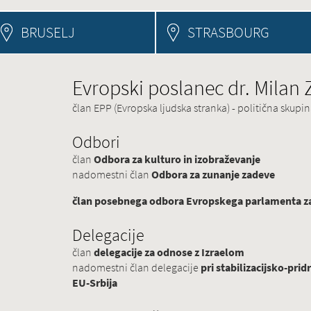
BRUSELJ
STRASBOURG
Evropski poslanec dr. Milan
član EPP (Evropska ljudska stranka) - politična skup
Odbori
član
Odbora za kulturo in izobraževanje
nadomestni član
Odbora za zunanje zadeve
član posebnega odbora Evropskega parlamenta za 
Delegacije
član
delegacije za odnose z Izraelom
nadomestni član delegacije
pri stabilizacijsko-p
EU-Srbija