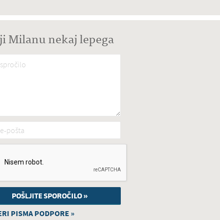
ji Milanu nekaj lepega
spročilo
*
e-pošta
*
RI PISMA PODPORE »