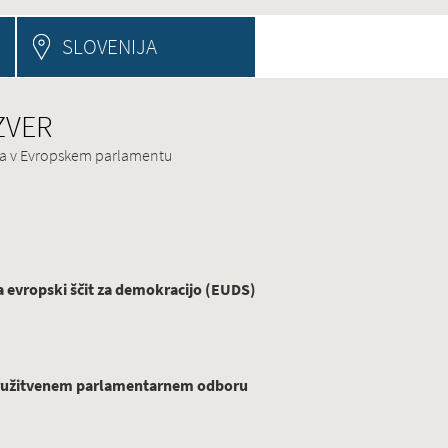
SLOVENIJA
 ZVER
ina v Evropskem parlamentu
evropski ščit za demokracijo (EUDS)
ridružitvenem parlamentarnem odboru