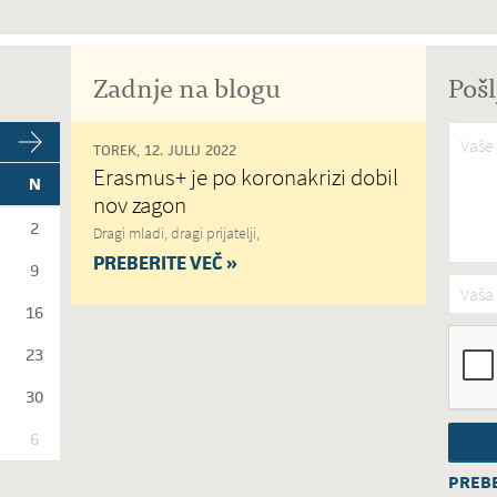
Zadnje na blogu
Pošl
Vaše 
TOREK, 12. JULIJ 2022
Erasmus+ je po koronakrizi dobil
N
nov zagon
2
Dragi mladi, dragi prijatelji,
PREBERITE VEČ »
9
Vaša 
16
23
30
6
PREBE