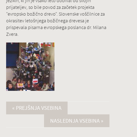
jezikih, ki jih je vsako leto dobival od svojih
prijateljev, so bile povod za začetek projekta
"evropsko božično drevo". Slovenske voščilnice za
okrasitev letošnjega božičnega drevesa je
prispevala pisarna evropskega poslanca dr. Milana
Zvera.
« PREJŠNJA VSEBINA
NASLEDNJA VSEBINA »