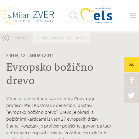
Nahajate se tukaj
NOVICE
EVROPSKO BOŽIČNO DREVO
SREDA, 12. JANUAR 2011
Evropsko božično
DELI
drevo
V francoskem mladinskem centru Rouvroy je
profesor Paul Koszczak v decembru postavil
"evropsko božično drevo". Drevo je okrasil z
božičnimi karticami iz vseh 27 evropskih držav
članic. Koszczak je profesor poljščine, govori pa tudi
več drugih evropskih jezikov. Voščilnice v različnih