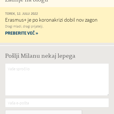
TOREK, 12. JULIJ 2022
Erasmus+ je po koronakrizi dobil nov zagon
Dragi mladi, dragi prijatelji,
PREBERITE VEČ »
Pošlji Milanu nekaj lepega
Vaše spročilo
*
Vaša e-pošta
*