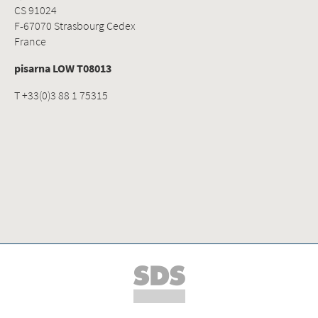
CS 91024
F-67070 Strasbourg Cedex
France
pisarna LOW T08013
T +33(0)3 88 1 75315