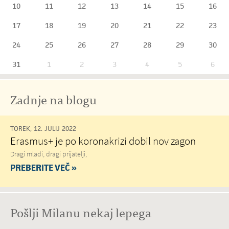
10
11
12
13
14
15
16
17
18
19
20
21
22
23
24
25
26
27
28
29
30
31
1
2
3
4
5
6
Zadnje na blogu
TOREK, 12. JULIJ 2022
Erasmus+ je po koronakrizi dobil nov zagon
Dragi mladi, dragi prijatelji,
PREBERITE VEČ »
Pošlji Milanu nekaj lepega