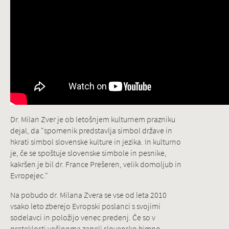
Dr. Milan Zver je ob letošnjem kulturnem prazniku
dejal, da "spomenik predstavlja simbol države in
hkrati simbol slovenske kulture in jezika. In kulturno
je, če se spoštuje slovenske simbole in pesnike,
kakršen je bil dr. France Prešeren, velik domoljub in
Evropejec."
Na pobudo dr. Milana Zvera se vse od leta 2010
vsako leto zberejo Evropski poslanci s svojimi
sodelavci in položijo venec predenj. Če so v
preteklosti večinoma zapeli slovensko himno