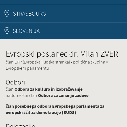
STRASBOURG
SLOVENIJA
Evropski poslanec dr. Milan ZVER
član EPP (Evropska ljudska stranka) - politična skupina v
Evropskem parlamentu
Odbori
član
Odbora za kulturo in izobraževanje
nadomestni član
Odbora za zunanje zadeve
član posebnega odbora Evropskega parlamenta za
evropski ščit za demokracijo (EUDS)
Delegacije