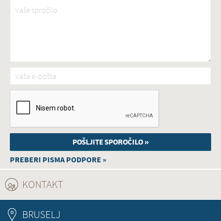
Vaše spročilo
*
Vaša e-pošta
*
PREBERI PISMA PODPORE »
KONTAKT
(ACTIVE TAB)
BRUSELJ