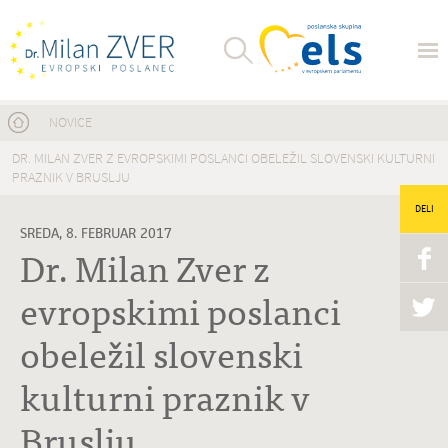
Nahajate se tukaj
NOVICE
DR. MILAN ZVER Z EVROPSKIMI POSLANCI OBELEŽIL SLOVENSKI KULTURNI
PRAZNIK V BRUSLJU
DELI
SREDA, 8. FEBRUAR 2017
Dr. Milan Zver z
evropskimi poslanci
obeležil slovenski
kulturni praznik v
Bruslju