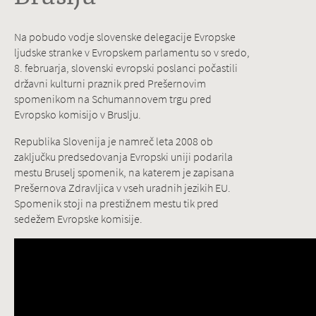
Na pobudo vodje slovenske delegacije Evropske
ljudske stranke v Evropskem parlamentu so v sredo,
8. februarja, slovenski evropski poslanci počastili
državni kulturni praznik pred Prešernovim
spomenikom na Schumannovem trgu pred
Evropsko komisijo v Bruslju.
Republika Slovenija je namreč leta 2008 ob
zaključku predsedovanja Evropski uniji podarila
mestu Bruselj spomenik, na katerem je zapisana
Prešernova Zdravljica v vseh uradnih jezikih EU.
Spomenik stoji na prestižnem mestu tik pred
sedežem Evropske komisije.