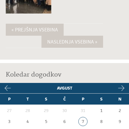
« PREJŠNJA VSEBINA
NASLEDNJA VSEBINA »
Koledar dogodkov
AVGUST
P
T
S
Č
P
S
N
27
28
29
30
31
1
2
3
4
5
6
7
8
9