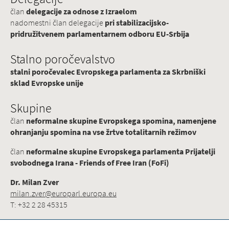
član
delegacije za odnose z Izraelom
nadomestni član delegacije
pri stabilizacijsko-
pridružitvenem parlamentarnem odboru EU-Srbija
Stalno poročevalstvo
stalni poročevalec Evropskega parlamenta za Skrbniški
sklad Evropske unije
Skupine
član
neformalne skupine Evropskega spomina, namenjene
ohranjanju spomina na vse žrtve totalitarnih režimov
član
neformalne skupine Evropskega parlamenta Prijatelji
svobodnega Irana - Friends of Free Iran (FoFi)
Dr. Milan Zver
milan.zver@europarl.europa.eu
T: +32 2 28 45315