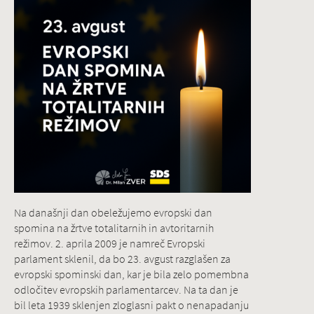
Na današnji dan obeležujemo evropski dan
spomina na žrtve totalitarnih in avtoritarnih
režimov. 2. aprila 2009 je namreč Evropski
parlament sklenil, da bo 23. avgust razglašen za
evropski spominski dan, kar je bila zelo pomembna
odločitev evropskih parlamentarcev. Na ta dan je
bil leta 1939 sklenjen zloglasni pakt o nenapadanju