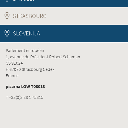
STRASBOURG
(ACTIVE TAB)
SLOVENIJA
Parlement européen
1, avenue du Président Robert Schuman
CS 91024
F-67070 Strasbourg Cedex
France
pisarna LOW T08013
T +33(0)3 88 1 75315