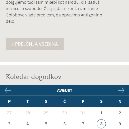
dolgujemo tudi samim sebi kot narodu, ki si zasluži
resnico in svobodo. Čas je, da se konča izmikanje
Golobove vlade pred tem, da opravimo Antigonino
delo.
« PREJŠNJA VSEBINA
Koledar dogodkov
AVGUST
P
T
S
Č
P
S
N
27
28
29
30
31
1
2
3
4
5
6
7
8
9