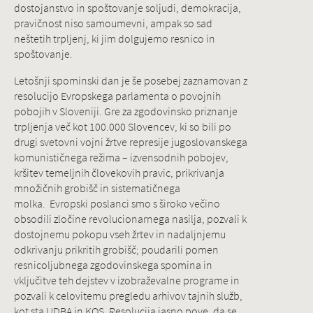
dostojanstvo in spoštovanje soljudi, demokracija,
pravičnost niso samoumevni, ampak so sad
neštetih trpljenj, ki jim dolgujemo resnico in
spoštovanje.
Letošnji spominski dan je še posebej zaznamovan z
resolucijo Evropskega parlamenta o povojnih
pobojih v Sloveniji. Gre za zgodovinsko priznanje
trpljenja več kot 100.000 Slovencev, ki so bili po
drugi svetovni vojni žrtve represije jugoslovanskega
komunističnega režima – izvensodnih pobojev,
kršitev temeljnih človekovih pravic, prikrivanja
množičnih grobišč in sistematičnega
molka. Evropski poslanci smo s široko večino
obsodili zločine revolucionarnega nasilja, pozvali k
dostojnemu pokopu vseh žrtev in nadaljnjemu
odkrivanju prikritih grobišč; poudarili pomen
resnicoljubnega zgodovinskega spomina in
vključitve teh dejstev v izobraževalne programe in
pozvali k celovitemu pregledu arhivov tajnih služb,
kot sta UDBA in KOS. Resolucija jasno pove, da se