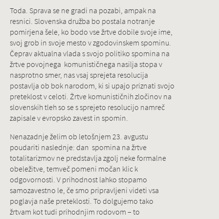
Toda. Sprava se ne gradi na pozabi, ampak na
resnici. Slovenska družba bo postala notranje
pomirjena šele, ko bodo vse žrtve dobile svoje ime,
svoj grob in svoje mesto v zgodovinskem spominu.
Čeprav aktualna vlada s svojo politiko spomina na
žrtve povojnega komunističnega nasilja stopa v
nasprotno smer, nas vsaj sprejeta resolucija
postavlja ob bok narodom, ki si upajo priznati svojo
preteklost v celoti. Žrtve komunističnih zločinov na
slovenskih tleh so se s sprejeto resolucijo namreč
zapisale v evropsko zavest in spomin.
Nenazadnje želim ob letošnjem 23. avgustu
poudariti naslednje: dan spomina na žrtve
totalitarizmov ne predstavlja zgolj neke formalne
obeležitve, temveč pomeni močan klic k
odgovornosti. V prihodnost lahko stopamo
samozavestno le, če smo pripravljeni videti vsa
poglavja naše preteklosti. To dolgujemo tako
žrtvam kot tudi prihodnjim rodovom – to