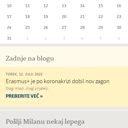
10
11
12
13
14
15
16
17
18
19
20
21
22
23
24
25
26
27
28
29
30
31
1
2
3
4
5
6
Zadnje na blogu
TOREK, 12. JULIJ 2022
Erasmus+ je po koronakrizi dobil nov zagon
Dragi mladi, dragi prijatelji,
PREBERITE VEČ »
Pošlji Milanu nekaj lepega