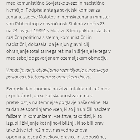
med komunistično Sovjetsko zvezo in nacistično
Nemčijo. Podpisala sta ga sovjetski komisar za
zunanje zadeve Molotov in nemški zunanji minister
von Ribbentrop v navzočnosti Stalina v noči s 23.
na 24. avgust 19391 v Moskvi. S tem paktom sta dva
različna politična sistema, komunistični in
nacistični, dokazala, da je njun glavni cilj
ohranjanje totalitarnega režima in širjenje le-tega v
med seboj dogovorjenem ozemeljskem območju.
V nadaljevanju objavljamo razmišljanje evropskega
poslanca ob letošnjem spominskem dnevu:
Evropski dan spomina na žrtve totalitarnih režimov
je priložnost, da se kot skupnost zazremo v
preteklost, v najtemnejše poglavje naše celine. Na
ta dan se spominjamo vseh, ki so jih uničili nacizem,
fašizem in komunizem. Vse žrtve, tako tisti, ki so
izgubili življenje kot njihovi bližnji, ki so bili prav
tako žrtve teh režimov, nas vedno znova
opominjajo, da človekove pravice in svoboščine,