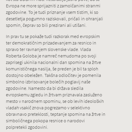
Evropa ne more sprijazniti z zamolčanimi stranmi
zgodovine. To je tudi priznanje vsem tistim, ki so
desetletja pogumno raziskovali, pričali in ohranjali
spomin, čeprav so bili prezirani ali utišani.
In prav tu se pokaže tudi razkorak med evropskim
ter demokratičnim prizadevanjem za resnico in
spravo ter ravnanjem slovenske vlade. Vlada
Roberta Goloba je namreč nemudoma po svoji
zaprisegi ukinila nacionalni dan spomina na žrtve
komunističnega nasilja, še preden je bil ta sploh
dostojno obeležen. Takšna odločitev je pomenila
simbolno izbrisovanje bolečih poglavij naše
zgodovine. Namesto da bi država sledila
evropskemu zgledu in žrtvam priznavala zasluženo
mesto v narodnem spominu, se ob levih ideoloških
vladah vsakič znova pogrezamo v selektivno
obravnavo preteklosti, teptanje spomina na žrtve in
simboličnega pokopa resnice o narodovi
polpretekli zgodovini.