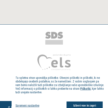
Ta spletna stran uporablja piškotke. Obvezni piškotki in piškotki, ki ne
obdelujejo osebnih podatkov, so že nameščeni. Z vašim soglasjem pa
vam bomo naložili tudi piškotke za izboljšanje vaše uporabniške izkušnje.
Več informacij o piškotkih si lahko preberite na strani
Piškotki
, kjer lahko
tudi urejate nastavitve.
Kolofon
Spremeni nastavitve
Izberi vse in zapri
© Evropski poslanec dr. Milan Zver, 2013. Vse pravice pridržane.
Pravno