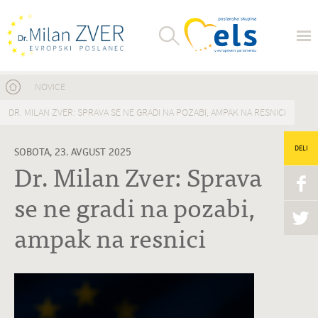
Nahajate se tukaj
NOVICE
DR. MILAN ZVER: SPRAVA SE NE GRADI NA POZABI, AMPAK NA RESNICI
DELI
SOBOTA, 23. AVGUST 2025
Dr. Milan Zver: Sprava
se ne gradi na pozabi,
ampak na resnici