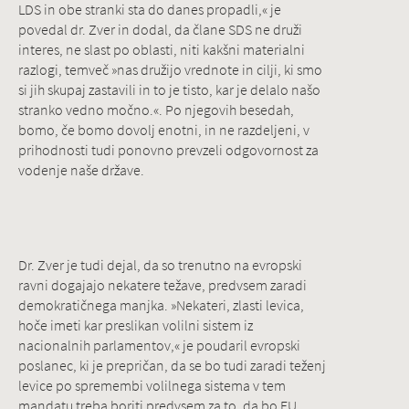
LDS in obe stranki sta do danes propadli,« je
povedal dr. Zver in dodal, da člane SDS ne druži
interes, ne slast po oblasti, niti kakšni materialni
razlogi, temveč »nas družijo vrednote in cilji, ki smo
si jih skupaj zastavili in to je tisto, kar je delalo našo
stranko vedno močno.«. Po njegovih besedah,
bomo, če bomo dovolj enotni, in ne razdeljeni, v
prihodnosti tudi ponovno prevzeli odgovornost za
vodenje naše države.
Dr. Zver je tudi dejal, da so trenutno na evropski
ravni dogajajo nekatere težave, predvsem zaradi
demokratičnega manjka. »Nekateri, zlasti levica,
hoče imeti kar preslikan volilni sistem iz
nacionalnih parlamentov,« je poudaril evropski
poslanec, ki je prepričan, da se bo tudi zaradi teženj
levice po spremembi volilnega sistema v tem
mandatu treba boriti predvsem za to, da bo EU