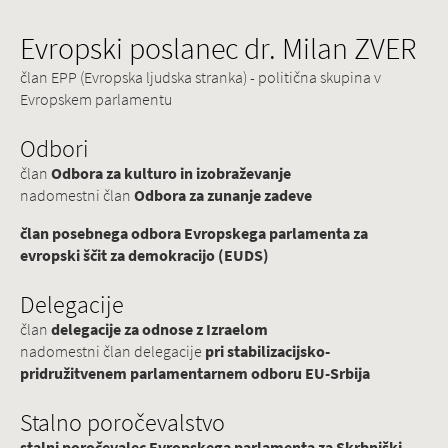
Evropski poslanec dr. Milan ZVER
član EPP (Evropska ljudska stranka) - politična skupina v
Evropskem parlamentu
Odbori
član
Odbora za kulturo in izobraževanje
nadomestni član
Odbora za zunanje zadeve
član posebnega odbora Evropskega parlamenta za
evropski ščit za demokracijo (EUDS)
Delegacije
član
delegacije za odnose z Izraelom
nadomestni član delegacije
pri stabilizacijsko-
pridružitvenem parlamentarnem odboru EU-Srbija
Stalno poročevalstvo
stalni poročevalec Evropskega parlamenta za Skrbniški