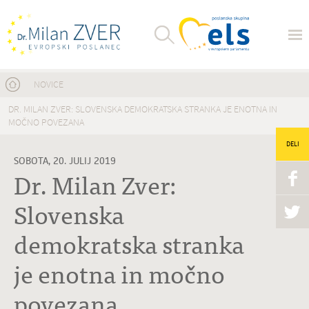
Nahajate se tukaj
NOVICE
DR. MILAN ZVER: SLOVENSKA DEMOKRATSKA STRANKA JE ENOTNA IN
MOČNO POVEZANA
DELI
SOBOTA, 20. JULIJ 2019
Dr. Milan Zver:
Slovenska
demokratska stranka
je enotna in močno
povezana