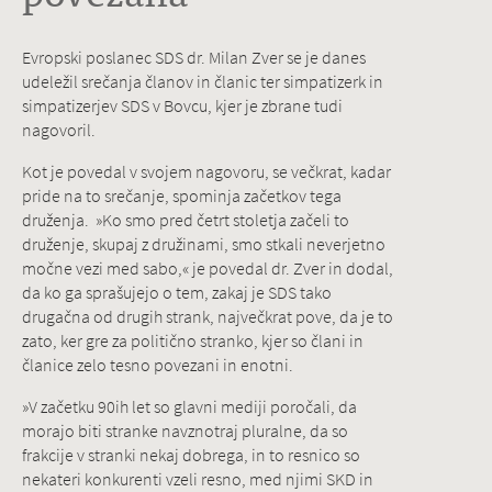
Evropski poslanec SDS dr. Milan Zver se je danes
udeležil srečanja članov in članic ter simpatizerk in
simpatizerjev SDS v Bovcu, kjer je zbrane tudi
nagovoril.
Kot je povedal v svojem nagovoru, se večkrat, kadar
pride na to srečanje, spominja začetkov tega
druženja. »Ko smo pred četrt stoletja začeli to
druženje, skupaj z družinami, smo stkali neverjetno
močne vezi med sabo,« je povedal dr. Zver in dodal,
da ko ga sprašujejo o tem, zakaj je SDS tako
drugačna od drugih strank, največkrat pove, da je to
zato, ker gre za politično stranko, kjer so člani in
članice zelo tesno povezani in enotni.
»V začetku 90ih let so glavni mediji poročali, da
morajo biti stranke navznotraj pluralne, da so
frakcije v stranki nekaj dobrega, in to resnico so
nekateri konkurenti vzeli resno, med njimi SKD in