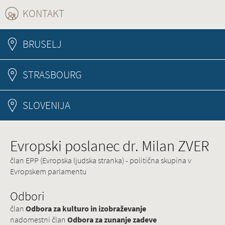
KONTAKT
(ACTIVE TAB)
BRUSELJ
STRASBOURG
SLOVENIJA
Evropski poslanec dr. Milan ZVER
član EPP (Evropska ljudska stranka) - politična skupina v
Evropskem parlamentu
Odbori
član
Odbora za kulturo in izobraževanje
nadomestni član
Odbora za zunanje zadeve