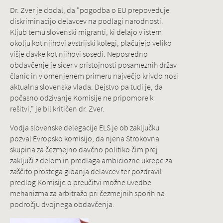
Dr. Zver je dodal, da "pogodba o EU prepoveduje
diskriminacijo delavcev na podlagi narodnosti.
Kljub temu slovenski migranti, ki delajo v istem
okolju kot njihovi avstrijski kolegi, plačujejo veliko
višje davke kot njihovi sosedi. Neposredno
obdavčenje je sicer v pristojnosti posameznih držav
članic in v omenjenem primeru največjo krivdo nosi
aktualna slovenska vlada. Dejstvo pa tudi je, da
počasno odzivanje Komisije ne pripomore k
rešitvi," je bil kritičen dr. Zver.
Vodja slovenske delegacije ELS je ob zaključku
pozval Evropsko komisijo, da njena Strokovna
skupina za čezmejno davčno politiko čim prej
zaključi z delom in predlaga ambiciozne ukrepe za
zaščito prostega gibanja delavcev ter pozdravil
predlog Komisije o preučitvi možne uvedbe
mehanizma za arbitražo pri čezmejnih sporih na
področju dvojnega obdavčenja.