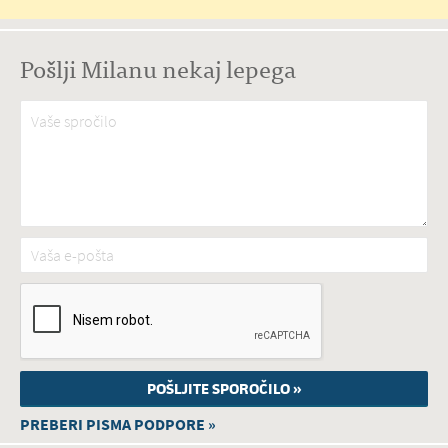
Pošlji Milanu nekaj lepega
Vaše spročilo
*
Vaša e-pošta
*
PREBERI PISMA PODPORE »