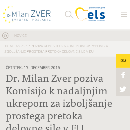
Nahajate se tukaj
NOVICE
DR. MILAN ZVER POZIVA KOMISIJO K NADALJNJIM UKREPOM ZA
IZBOLJŠANJE PROSTEGA PRETOKA DELOVNE SILE V EU
DELI
ČETRTEK, 17. DECEMBER 2015
Dr. Milan Zver poziva
Komisijo k nadaljnjim
ukrepom za izboljšanje
prostega pretoka
delovne sile v EU