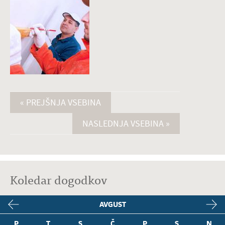
« PREJŠNJA VSEBINA
NASLEDNJA VSEBINA »
Koledar dogodkov
AVGUST
P
T
S
Č
P
S
N