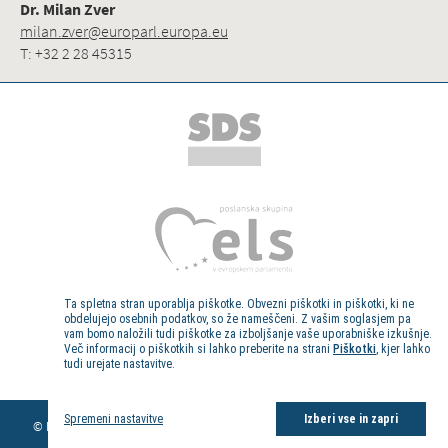
Dr. Milan Zver
milan.zver@europarl.europa.eu
T: +32 2 28 45315
Ta spletna stran uporablja piškotke. Obvezni piškotki in piškotki, ki ne
obdelujejo osebnih podatkov, so že nameščeni. Z vašim soglasjem pa
vam bomo naložili tudi piškotke za izboljšanje vaše uporabniške izkušnje.
Več informacij o piškotkih si lahko preberite na strani
Piškotki
, kjer lahko
tudi urejate nastavitve.
Kolofon
Spremeni nastavitve
Izberi vse in zapri
© Evropski poslanec dr. Milan Zver, 2013. Vse pravice pridržane.
Pravno
obvestilo
|
Politika piškotkov