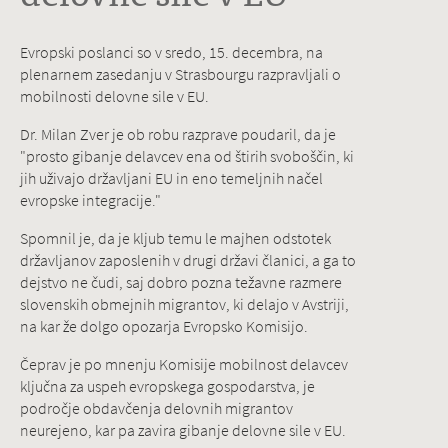
Evropski poslanci so v sredo, 15. decembra, na
plenarnem zasedanju v Strasbourgu razpravljali o
mobilnosti delovne sile v EU.
Dr. Milan Zver je ob robu razprave poudaril, da je
"prosto gibanje delavcev ena od štirih svoboščin, ki
jih uživajo državljani EU in eno temeljnih načel
evropske integracije."
Spomnil je, da je kljub temu le majhen odstotek
državljanov zaposlenih v drugi državi članici, a ga to
dejstvo ne čudi, saj dobro pozna težavne razmere
slovenskih obmejnih migrantov, ki delajo v Avstriji,
na kar že dolgo opozarja Evropsko Komisijo.
Čeprav je po mnenju Komisije mobilnost delavcev
ključna za uspeh evropskega gospodarstva, je
področje obdavčenja delovnih migrantov
neurejeno, kar pa zavira gibanje delovne sile v EU.