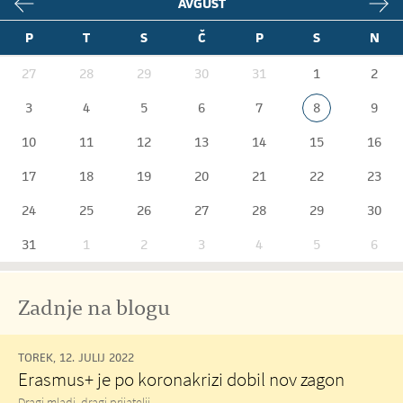
AVGUST
P
T
S
Č
P
S
N
27
28
29
30
31
1
2
3
4
5
6
7
8
9
10
11
12
13
14
15
16
17
18
19
20
21
22
23
24
25
26
27
28
29
30
31
1
2
3
4
5
6
Zadnje na blogu
TOREK, 12. JULIJ 2022
Erasmus+ je po koronakrizi dobil nov zagon
Dragi mladi, dragi prijatelji,