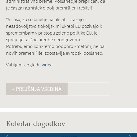
administrativno breme. Poslanec je prepričan, da
je čas za razmislek o bolj premišljeni rešitvi!
"V času, ko so kmetje na ulicah, izražajo
nezadovoljstvo z okoljskimi ukrepi EU pozivajo k
spremembam v pristopu zelene politike EU, je
sprejetje takšne uredbe neodgovorno.
Potrebujemo konkretno podporo kmetom, ne pa
novih bremen!" še izpostavlja evropski poslanec.
Vabljeni k ogledu
videa
.
« PREJŠNJA VSEBINA
Koledar dogodkov