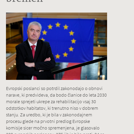
Evropski poslanci so potrdil zakonodajo o obnovi
narave, ki predvideva, da bodo članice do leta 2030
morale sprejeti ukrepe za rehabilitacijo vsaj 30
odstotkov habitatov, ki trenutno niso v dobrem
stanju. Za uredbo, ki je bila v zakonodajnem
procesu glede na prvotni predlog Evropske
komisije sicer močno spremenjena, je glasovalo