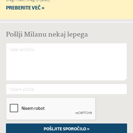
PREBERITE VEČ »
Pošlji Milanu nekaj lepega
Vaše spročilo
*
Vaša e-pošta
*