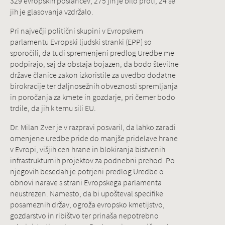
329 evropskih poslancev, 275 jih je bilo proti, 24 se
jih je glasovanja vzdržalo.
Pri največji politični skupini v Evropskem
parlamentu Evropski ljudski stranki (EPP) so
sporočili, da tudi spremenjeni predlog Uredbe me
podpirajo, saj da obstaja bojazen, da bodo številne
države članice zakon izkoristile za uvedbo dodatne
birokracije ter daljnosežnih obveznosti spremljanja
in poročanja za kmete in gozdarje, pri čemer bodo
trdile, da jih k temu sili EU.
Dr. Milan Zver je v razpravi posvaril, da lahko zaradi
omenjene uredbe pride do manjše pridelave hrane
v Evropi, višjih cen hrane in blokiranja bistvenih
infrastrukturnih projektov za podnebni prehod. Po
njegovih besedah je potrjeni predlog Uredbe o
obnovi narave s strani Evropskega parlamenta
neustrezen. Namesto, da bi upošteval specifike
posameznih držav, ogroža evropsko kmetijstvo,
gozdarstvo in ribištvo ter prinaša nepotrebno