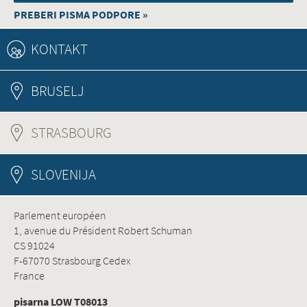
PREBERI PISMA PODPORE »
KONTAKT
BRUSELJ
STRASBOURG
(ACTIVE TAB)
SLOVENIJA
Parlement européen
1, avenue du Président Robert Schuman
CS 91024
F-67070 Strasbourg Cedex
France
pisarna LOW T08013