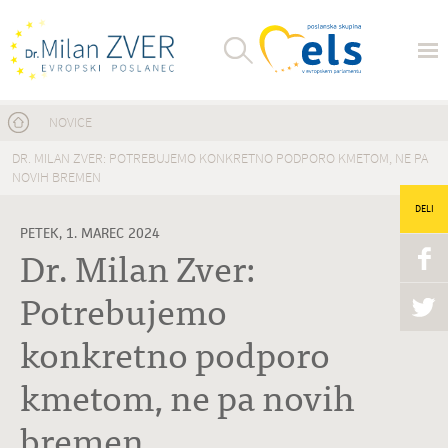
Nahajate se tukaj
NOVICE
DR. MILAN ZVER: POTREBUJEMO KONKRETNO PODPORO KMETOM, NE PA
NOVIH BREMEN
DELI
PETEK, 1. MAREC 2024
Dr. Milan Zver:
Potrebujemo
konkretno podporo
kmetom, ne pa novih
bremen