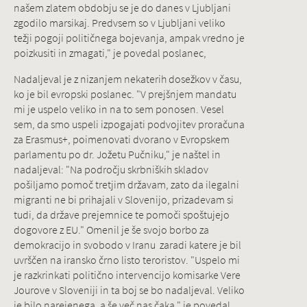
našem zlatem obdobju se je do danes v Ljubljani
zgodilo marsikaj. Predvsem so v Ljubljani veliko
težji pogoji političnega bojevanja, ampak vredno je
poizkusiti in zmagati," je povedal poslanec,
Nadaljeval je z nizanjem nekaterih dosežkov v času,
ko je bil evropski poslanec. "V prejšnjem mandatu
mi je uspelo veliko in na to sem ponosen. Vesel
sem, da smo uspeli izpogajati podvojitev proračuna
za Erasmus+, poimenovati dvorano v Evropskem
parlamentu po dr. Jožetu Pučniku," je naštel in
nadaljeval: "Na področju skrbniških skladov
pošiljamo pomoč tretjim državam, zato da ilegalni
migranti ne bi prihajali v Slovenijo, prizadevam si
tudi, da države prejemnice te pomoči spoštujejo
dogovore z EU." Omenil je še svojo borbo za
demokracijo in svobodo v Iranu zaradi katere je bil
uvrščen na iransko črno listo teroristov. "Uspelo mi
je razkrinkati politično intervencijo komisarke Vere
Jourove v Sloveniji in ta boj se bo nadaljeval. Veliko
je bilo narejenega, a še več nas čaka," je povedal