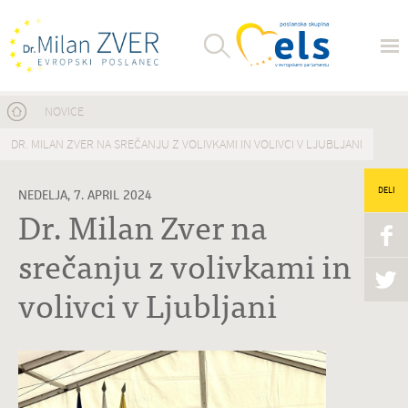
Nahajate se tukaj
NOVICE
DR. MILAN ZVER NA SREČANJU Z VOLIVKAMI IN VOLIVCI V LJUBLJANI
DELI
NEDELJA, 7. APRIL 2024
Dr. Milan Zver na
srečanju z volivkami in
volivci v Ljubljani