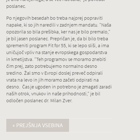
poslanec.
Po njegovih besedah bo treba najprej popraviti
napake, ki so jih naredili v zadnjem mandatu. "Naša
opozorila so bila prešibka, ker nas je bilo premalo,"
je bil jasen poslanec. Prepričan je, da bi bilo treba
spremeniti program Fit for 55, ki se lepo sliši, a ima
uničujoč vpliv na stanje evropskega gospodarstva
in kmetijstva. "Teh programov se moramo znebiti
čim prej, zato potrebujemo normalno desno
sredino. Žal smo v Evropi doslej preveč odpirali
vrata na levo in jih moramo začeti odpirati na
desno. Čas je ugoden in potrebno je zmagati zaradi
naših otrok, vnukov in naše prihodnosti," je bil
odločen poslanec dr. Milan Zver.
« PREJŠNJA VSEBINA