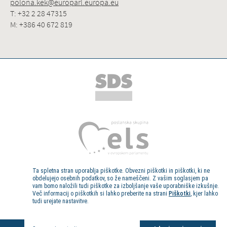
polona.kek@europarl.europa.eu
T: +32 2 28 47315
M: +386 40 672 819
Ta spletna stran uporablja piškotke. Obvezni piškotki in piškotki, ki ne
obdelujejo osebnih podatkov, so že nameščeni. Z vašim soglasjem pa
vam bomo naložili tudi piškotke za izboljšanje vaše uporabniške izkušnje.
Več informacij o piškotkih si lahko preberite na strani
Piškotki
, kjer lahko
tudi urejate nastavitve.
Kolofon