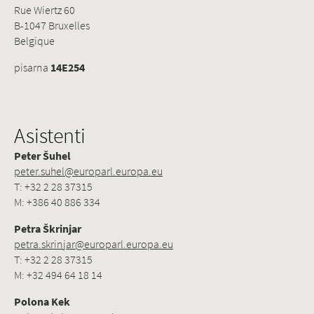
Rue Wiertz 60
B-1047 Bruxelles
Belgique
pisarna
14E254
Asistenti
Peter Šuhel
peter.suhel@europarl.europa.eu
T: +32 2 28 37315
M: +386 40 886 334
Petra Škrinjar
petra.skrinjar@europarl.europa.eu
T: +32 2 28 37315
M: +32 494 64 18 14
Polona Kek