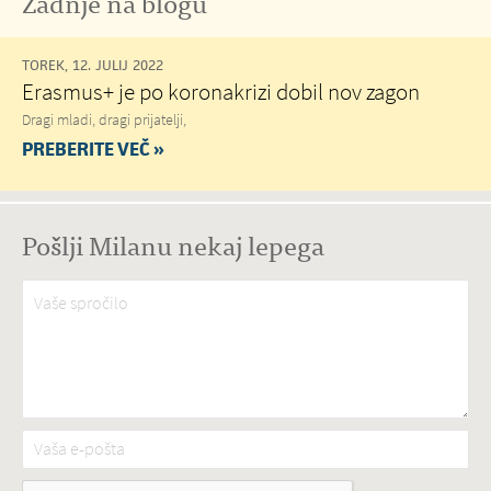
Zadnje na blogu
TOREK, 12. JULIJ 2022
Erasmus+ je po koronakrizi dobil nov zagon
Dragi mladi, dragi prijatelji,
PREBERITE VEČ »
Pošlji Milanu nekaj lepega
Vaše spročilo
*
Vaša e-pošta
*