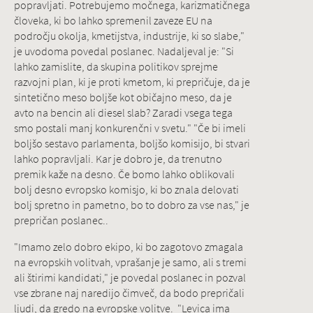
popravljati. Potrebujemo močnega, karizmatičnega
človeka, ki bo lahko spremenil zaveze EU na
področju okolja, kmetijstva, industrije, ki so slabe,"
je uvodoma povedal poslanec. Nadaljeval je: "Si
lahko zamislite, da skupina politikov sprejme
razvojni plan, ki je proti kmetom, ki prepričuje, da je
sintetično meso boljše kot običajno meso, da je
avto na bencin ali diesel slab? Zaradi vsega tega
smo postali manj konkurenčni v svetu." "Če bi imeli
boljšo sestavo parlamenta, boljšo komisijo, bi stvari
lahko popravljali. Kar je dobro je, da trenutno
premik kaže na desno. Če bomo lahko oblikovali
bolj desno evropsko komisjo, ki bo znala delovati
bolj spretno in pametno, bo to dobro za vse nas," je
prepričan poslanec..
"Imamo zelo dobro ekipo, ki bo zagotovo zmagala
na evropskih volitvah, vprašanje je samo, ali s tremi
ali štirimi kandidati," je povedal poslanec in pozval
vse zbrane naj naredijo čimveč, da bodo prepričali
ljudi, da gredo na evropske volitve. "Levica ima