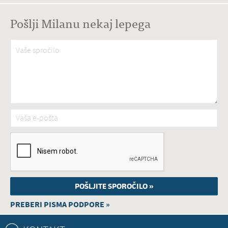
Pošlji Milanu nekaj lepega
Vaše spročilo
*
Vaša e-pošta
*
PREBERI PISMA PODPORE »