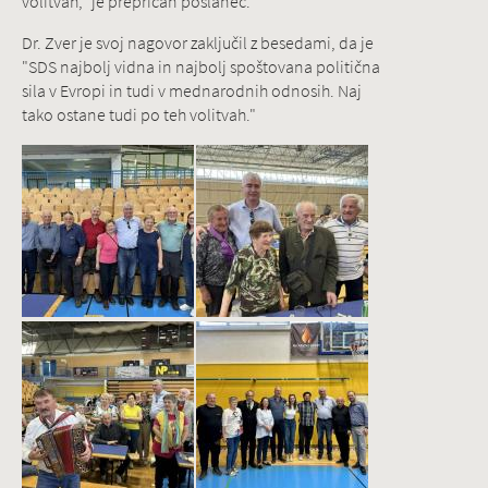
volitvah," je prepričan poslanec.
Dr. Zver je svoj nagovor zaključil z besedami, da je
"SDS najbolj vidna in najbolj spoštovana politična
sila v Evropi in tudi v mednarodnih odnosih. Naj
tako ostane tudi po teh volitvah."