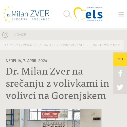
Nahajate se tukaj
NOVICE
DR. MILAN ZVER NA SREČANJU Z VOLIVKAMI IN VOLIVCI NA GORENJSKEM
DELI
NEDELJA, 7. APRIL 2024
Dr. Milan Zver na
srečanju z volivkami in
volivci na Gorenjskem