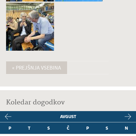
« PREJŠNJA VSEBINA
Koledar dogodkov
AVGUST
P
T
S
Č
P
S
N