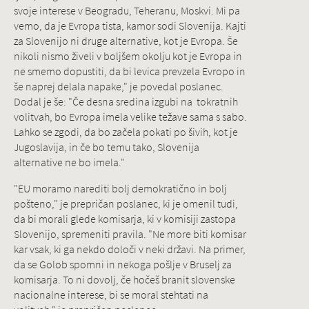
svoje interese v Beogradu, Teheranu, Moskvi. Mi pa
vemo, da je Evropa tista, kamor sodi Slovenija. Kajti
za Slovenijo ni druge alternative, kot je Evropa. Še
nikoli nismo živeli v boljšem okolju kot je Evropa in
ne smemo dopustiti, da bi levica prevzela Evropo in
še naprej delala napake," je povedal poslanec.
Dodal je še: "Če desna sredina izgubi na tokratnih
volitvah, bo Evropa imela velike težave sama s sabo.
Lahko se zgodi, da bo začela pokati po šivih, kot je
Jugoslavija, in če bo temu tako, Slovenija
alternative ne bo imela."
"EU moramo narediti bolj demokratično in bolj
pošteno," je prepričan poslanec, ki je omenil tudi,
da bi morali glede komisarja, ki v komisiji zastopa
Slovenijo, spremeniti pravila. "Ne more biti komisar
kar vsak, ki ga nekdo določi v neki državi. Na primer,
da se Golob spomni in nekoga pošlje v Bruselj za
komisarja. To ni dovolj, če hočeš branit slovenske
nacionalne interese, bi se moral stehtati na