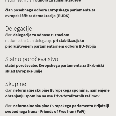
nadomestni član
Odbora za zunanje zadeve
član posebnega odbora Evropskega parlamenta za
evropski ščit za demokracijo (EUDS)
Delegacije
član
delegacije za odnose z Izraelom
nadomestni član delegacije
pri stabilizacijsko-
pridružitvenem parlamentarnem odboru EU-Srbija
Stalno poročevalstvo
stalni poročevalec Evropskega parlamenta za Skrbniški
sklad Evropske unije
Skupine
član
neformalne skupine Evropskega spomina, namenjene
ohranjanju spomina na vse žrtve totalitarnih režimov
član
neformalne skupine Evropskega parlamenta Prijatelji
svobodnega Irana - Friends of Free Iran (FoFi)