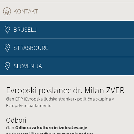
KONTAKT
(ACTIVE TAB)
BRUSELJ
STRASBOURG
SLOVENIJA
Evropski poslanec dr. Milan ZVER
član EPP (Evropska ljudska stranka) - politična skupina v
Evropskem parlamentu
Odbori
član
Odbora za kulturo in izobraževanje