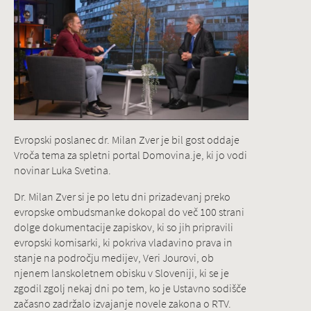
Evropski poslanec dr. Milan Zver je bil gost oddaje
Vroča tema za spletni portal Domovina.je, ki jo vodi
novinar Luka Svetina.
Dr. Milan Zver si je po letu dni prizadevanj preko
evropske ombudsmanke dokopal do več 100 strani
dolge dokumentacije zapiskov, ki so jih pripravili
evropski komisarki, ki pokriva vladavino prava in
stanje na področju medijev, Veri Jourovi, ob
njenem lanskoletnem obisku v Sloveniji, ki se je
zgodil zgolj nekaj dni po tem, ko je Ustavno sodišče
začasno zadržalo izvajanje novele zakona o RTV.