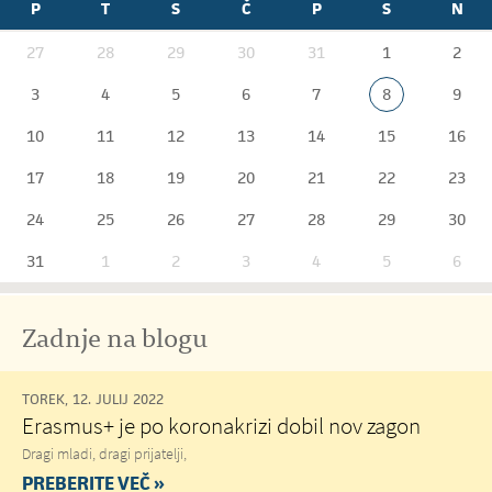
P
T
S
Č
P
S
N
27
28
29
30
31
1
2
3
4
5
6
7
8
9
10
11
12
13
14
15
16
17
18
19
20
21
22
23
24
25
26
27
28
29
30
31
1
2
3
4
5
6
Zadnje na blogu
TOREK, 12. JULIJ 2022
Erasmus+ je po koronakrizi dobil nov zagon
Dragi mladi, dragi prijatelji,
PREBERITE VEČ »