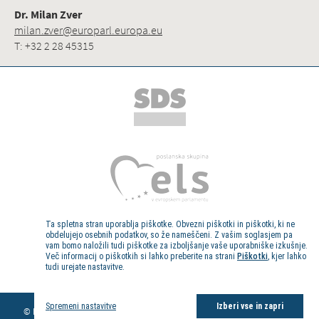
Dr. Milan Zver
milan.zver@europarl.europa.eu
T: +32 2 28 45315
Ta spletna stran uporablja piškotke. Obvezni piškotki in piškotki, ki ne
obdelujejo osebnih podatkov, so že nameščeni. Z vašim soglasjem pa
vam bomo naložili tudi piškotke za izboljšanje vaše uporabniške izkušnje.
Več informacij o piškotkih si lahko preberite na strani
Piškotki
, kjer lahko
tudi urejate nastavitve.
Kolofon
Spremeni nastavitve
Izberi vse in zapri
© Evropski poslanec dr. Milan Zver, 2013. Vse pravice pridržane.
Pravno