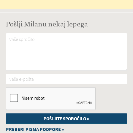
Pošlji Milanu nekaj lepega
Vaše spročilo
*
Vaša e-pošta
*
PREBERI PISMA PODPORE »