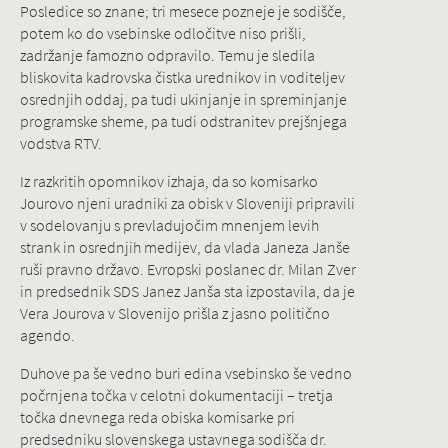
Posledice so znane; tri mesece pozneje je sodišče,
potem ko do vsebinske odločitve niso prišli,
zadržanje famozno odpravilo. Temu je sledila
bliskovita kadrovska čistka urednikov in voditeljev
osrednjih oddaj, pa tudi ukinjanje in spreminjanje
programske sheme, pa tudi odstranitev prejšnjega
vodstva RTV.
Iz razkritih opomnikov izhaja, da so komisarko
Jourovo njeni uradniki za obisk v Sloveniji pripravili
v sodelovanju s prevladujočim mnenjem levih
strank in osrednjih medijev, da vlada Janeza Janše
ruši pravno državo. Evropski poslanec dr. Milan Zver
in predsednik SDS Janez Janša sta izpostavila, da je
Vera Jourova v Slovenijo prišla z jasno politično
agendo.
Duhove pa še vedno buri edina vsebinsko še vedno
počrnjena točka v celotni dokumentaciji – tretja
točka dnevnega reda obiska komisarke pri
predsedniku slovenskega ustavnega sodišča dr.