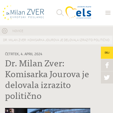
Nahajate se tukaj
NOVICE
DR. MILAN ZVER: KOMISARKA JOUROVA JE DELOVALA IZRAZITO POLITIČNO
DELI
ČETRTEK, 4. APRIL 2024
Dr. Milan Zver:
Komisarka Jourova je
delovala izrazito
politično