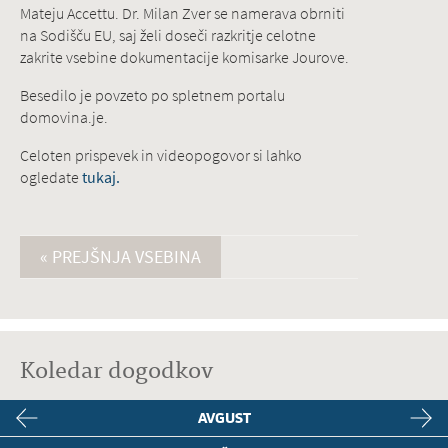
Mateju Accettu. Dr. Milan Zver se namerava obrniti
na Sodišču EU, saj želi doseči razkritje celotne
zakrite vsebine dokumentacije komisarke Jourove.
Besedilo je povzeto po spletnem portalu
domovina.je.
Celoten prispevek in videopogovor si lahko
ogledate
tukaj.
« PREJŠNJA VSEBINA
Koledar dogodkov
AVGUST