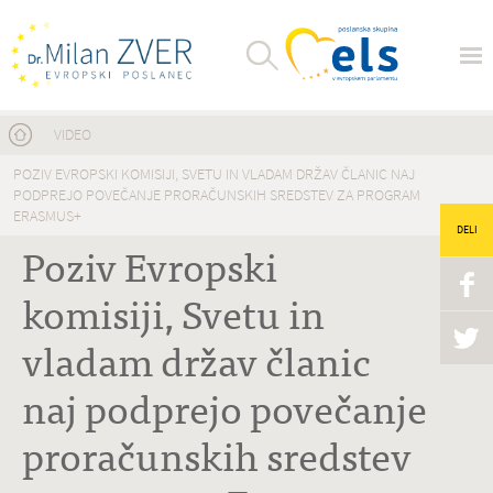
Nahajate se tukaj
VIDEO
POZIV EVROPSKI KOMISIJI, SVETU IN VLADAM DRŽAV ČLANIC NAJ
PODPREJO POVEČANJE PRORAČUNSKIH SREDSTEV ZA PROGRAM
ERASMUS+
DELI
Poziv Evropski
komisiji, Svetu in
vladam držav članic
naj podprejo povečanje
proračunskih sredstev