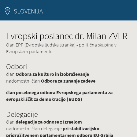
SLOVENIJA
Evropski poslanec dr. Milan ZVER
član EPP (Evropska ljudska stranka) - politična skupina v
Evropskem parlamentu
Odbori
član
Odbora za kulturo in izobraževanje
nadomestni član
Odbora za zunanje zadeve
član posebnega odbora Evropskega parlamenta za
evropski ščit za demokracijo (EUDS)
Delegacije
član
delegacije za odnose z Izraelom
nadomestni član delegacije
pri stabilizacijsko-
pridružitvenem parlamentarnem odboru EU-Srbija