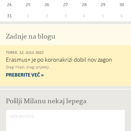
24
25
26
27
28
29
30
31
1
2
3
4
5
6
Zadnje na blogu
TOREK, 12. JULIJ 2022
Erasmus+ je po koronakrizi dobil nov zagon
Dragi mladi, dragi prijatelji,
PREBERITE VEČ »
Pošlji Milanu nekaj lepega
Vaše spročilo
*