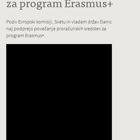
za program Erasmus+
Poziv Evropski komisiji, Svetu in vladam držav članic
naj podprejo povečanje proračunskih sredstev za
program Erasmus+.