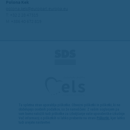
Polona Kek
polona.kek@europarl.europa.eu
T: +32 2 28 47315
M: +386 40 672 819
Ta spletna stran uporablja piškotke. Obvezni piškotki in piškotki, ki ne
obdelujejo osebnih podatkov, so že nameščeni. Z vašim soglasjem pa
vam bomo naložili tudi piškotke za izboljšanje vaše uporabniške izkušnje.
Več informacij o piškotkih si lahko preberite na strani
Piškotki
, kjer lahko
tudi urejate nastavitve.