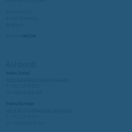
Parlement Européen
Rue Wiertz 60
B-1047 Bruxelles
Belgique
pisarna
14E254
Asistenti
Peter Šuhel
peter.suhel@europarl.europa.eu
T: +32 2 28 37315
M: +386 40 886 334
Petra Škrinjar
petra.skrinjar@europarl.europa.eu
T: +32 2 28 37315
M: +32 494 64 18 14