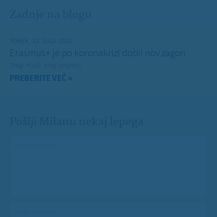
Zadnje na blogu
TOREK, 12. JULIJ 2022
Erasmus+ je po koronakrizi dobil nov zagon
Dragi mladi, dragi prijatelji,
PREBERITE VEČ »
Pošlji Milanu nekaj lepega
Vaše spročilo
*
Vaša e-pošta
*