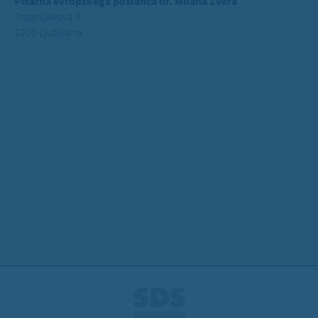
Pisarna evropskega poslanca dr. Milana Zvera
Trstenjakova 8
1000 Ljubljana