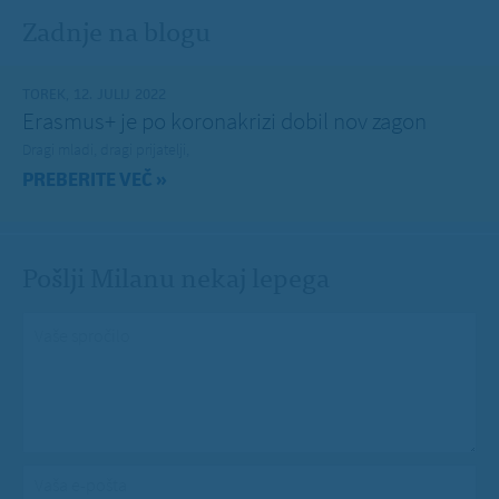
Zadnje na blogu
TOREK, 12. JULIJ 2022
Erasmus+ je po koronakrizi dobil nov zagon
Dragi mladi, dragi prijatelji,
PREBERITE VEČ »
Pošlji Milanu nekaj lepega
Vaše spročilo
*
Vaša e-pošta
*