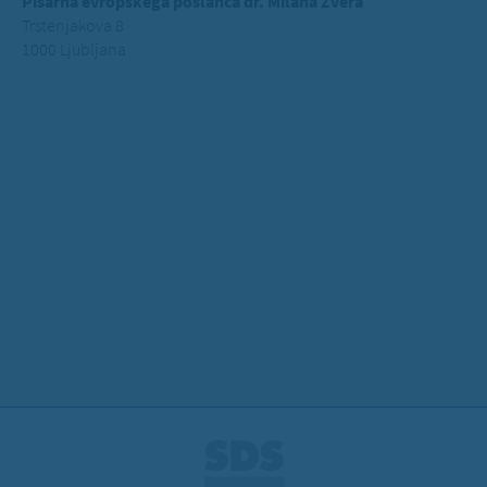
Pisarna evropskega poslanca dr. Milana Zvera
Trstenjakova 8
1000 Ljubljana