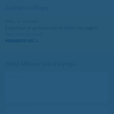
Zadnje na blogu
TOREK, 12. JULIJ 2022
Erasmus+ je po koronakrizi dobil nov zagon
Dragi mladi, dragi prijatelji,
PREBERITE VEČ »
Pošlji Milanu nekaj lepega
Vaše spročilo
*
Vaša e-pošta
*