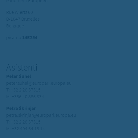
Parlement Européen
Rue Wiertz 60
B-1047 Bruxelles
Belgique
pisarna
14E254
Asistenti
Peter Šuhel
peter.suhel@europarl.europa.eu
T: +32 2 28 37315
M: +386 40 886 334
Petra Škrinjar
petra.skrinjar@europarl.europa.eu
T: +32 2 28 37315
M: +32 494 64 18 14