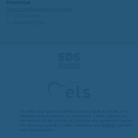
Polona Kek
polona.kek@europarl.europa.eu
T: +32 2 28 47315
M: +386 40 672 819
Ta spletna stran uporablja piškotke. Obvezni piškotki in piškotki, ki ne
obdelujejo osebnih podatkov, so že nameščeni. Z vašim soglasjem pa
vam bomo naložili tudi piškotke za izboljšanje vaše uporabniške izkušnje.
Več informacij o piškotkih si lahko preberite na strani
Piškotki
, kjer lahko
tudi urejate nastavitve.