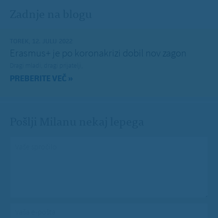
Zadnje na blogu
TOREK, 12. JULIJ 2022
Erasmus+ je po koronakrizi dobil nov zagon
Dragi mladi, dragi prijatelji,
PREBERITE VEČ »
Pošlji Milanu nekaj lepega
Vaše spročilo
*
Vaša e-pošta
*