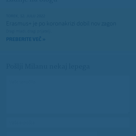
TOREK, 12. JULIJ 2022
Erasmus+ je po koronakrizi dobil nov zagon
Dragi mladi, dragi prijatelji,
PREBERITE VEČ »
Pošlji Milanu nekaj lepega
Vaše spročilo
*
Vaša e-pošta
*