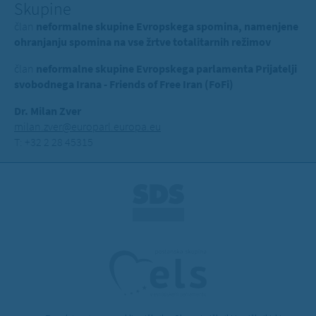
Skupine
član
neformalne skupine Evropskega spomina, namenjene
ohranjanju spomina na vse žrtve totalitarnih režimov
član
neformalne skupine Evropskega parlamenta Prijatelji
svobodnega Irana - Friends of Free Iran (FoFi)
Dr. Milan Zver
milan.zver@europarl.europa.eu
T: +32 2 28 45315