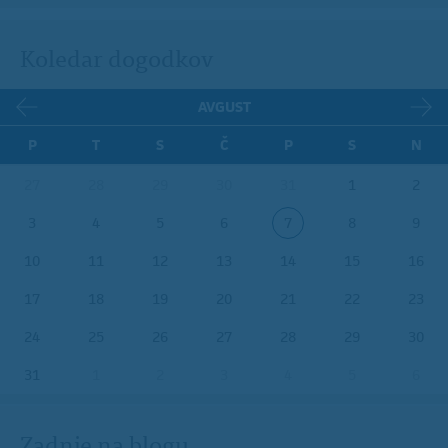
Koledar dogodkov
AVGUST
P
T
S
Č
P
S
N
27
28
29
30
31
1
2
3
4
5
6
7
8
9
10
11
12
13
14
15
16
17
18
19
20
21
22
23
24
25
26
27
28
29
30
31
1
2
3
4
5
6
Zadnje na blogu