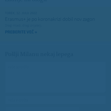
TOREK, 12. JULIJ 2022
Erasmus+ je po koronakrizi dobil nov zagon
Dragi mladi, dragi prijatelji,
PREBERITE VEČ »
Pošlji Milanu nekaj lepega
Vaše spročilo
*
Vaša e-pošta
*