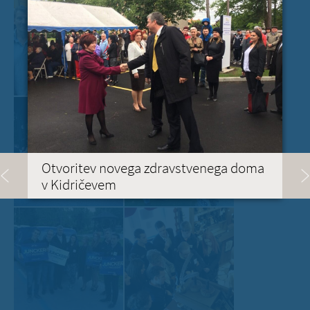
Otvoritev novega zdravstvenega doma
v Kidričevem