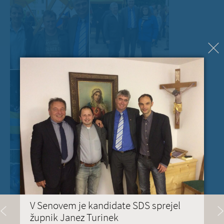
V Senovem je kandidate SDS sprejel
župnik Janez Turinek