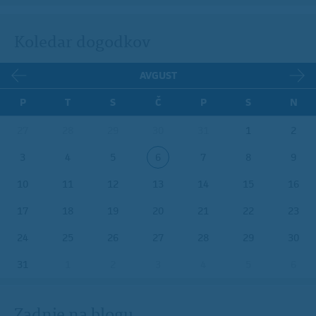
Koledar dogodkov
AVGUST
P
T
S
Č
P
S
N
27
28
29
30
31
1
2
3
4
5
6
7
8
9
10
11
12
13
14
15
16
17
18
19
20
21
22
23
24
25
26
27
28
29
30
31
1
2
3
4
5
6
Zadnje na blogu