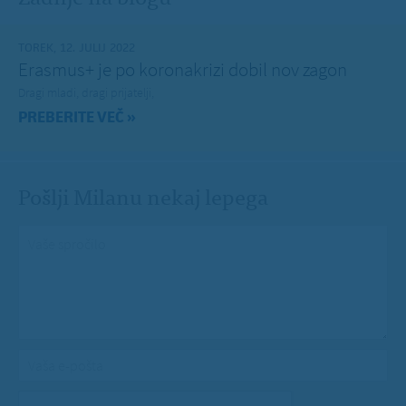
TOREK, 12. JULIJ 2022
Erasmus+ je po koronakrizi dobil nov zagon
Dragi mladi, dragi prijatelji,
PREBERITE VEČ »
Pošlji Milanu nekaj lepega
Vaše spročilo
*
Vaša e-pošta
*