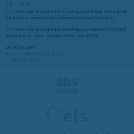
Skupine
član
neformalne skupine Evropskega spomina, namenjene
ohranjanju spomina na vse žrtve totalitarnih režimov
član
neformalne skupine Evropskega parlamenta Prijatelji
svobodnega Irana - Friends of Free Iran (FoFi)
Dr. Milan Zver
milan.zver@europarl.europa.eu
T: +32 2 28 45315