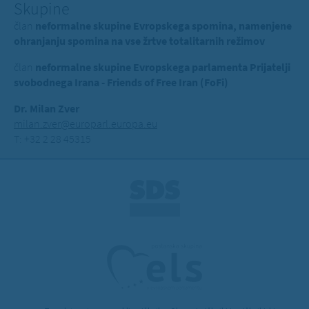
Skupine
član
neformalne skupine Evropskega spomina, namenjene
ohranjanju spomina na vse žrtve totalitarnih režimov
član
neformalne skupine Evropskega parlamenta Prijatelji
svobodnega Irana - Friends of Free Iran (FoFi)
Dr. Milan Zver
milan.zver@europarl.europa.eu
T: +32 2 28 45315