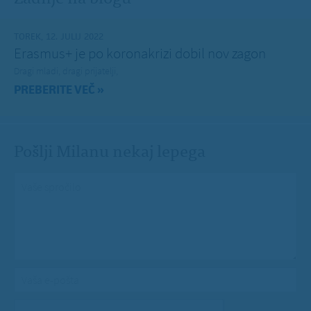
TOREK, 12. JULIJ 2022
Erasmus+ je po koronakrizi dobil nov zagon
Dragi mladi, dragi prijatelji,
PREBERITE VEČ »
Pošlji Milanu nekaj lepega
Vaše spročilo
*
Vaša e-pošta
*