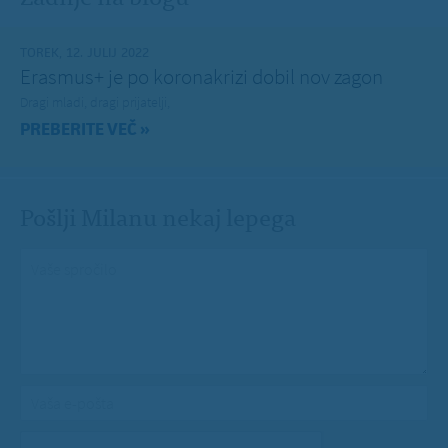
TOREK, 12. JULIJ 2022
Erasmus+ je po koronakrizi dobil nov zagon
Dragi mladi, dragi prijatelji,
PREBERITE VEČ »
Pošlji Milanu nekaj lepega
Vaše spročilo
*
Vaša e-pošta
*