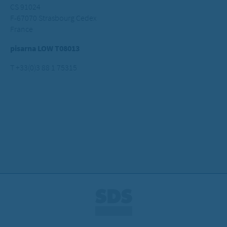
CS 91024
F-67070 Strasbourg Cedex
France
pisarna LOW T08013
T +33(0)3 88 1 75315