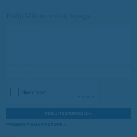
Pošlji Milanu nekaj lepega
Vaše spročilo
*
Vaša e-pošta
*
PREBERI PISMA PODPORE »