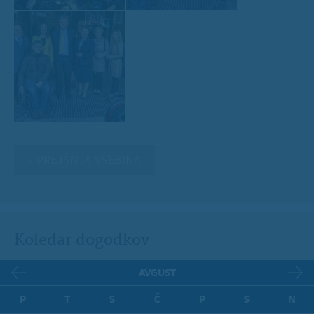
« PREJŠNJA VSEBINA
Koledar dogodkov
AVGUST
P
T
S
Č
P
S
N