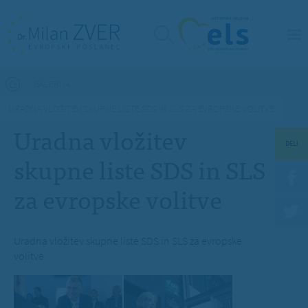
Nahajate se tukaj
GALERIJA
URADNA VLOŽITEV SKUPNE LISTE SDS IN SLS ZA EVROPSKE VOLITVE
Uradna vložitev
DELI
skupne liste SDS in SLS
za evropske volitve
Uradna vložitev skupne liste SDS in SLS za evropske
volitve