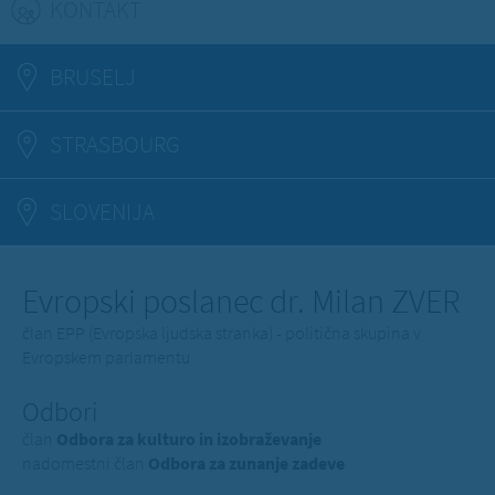
KONTAKT
(ACTIVE TAB)
BRUSELJ
STRASBOURG
SLOVENIJA
Evropski poslanec dr. Milan ZVER
član EPP (Evropska ljudska stranka) - politična skupina v
Evropskem parlamentu
Odbori
član
Odbora za kulturo in izobraževanje
nadomestni član
Odbora za zunanje zadeve