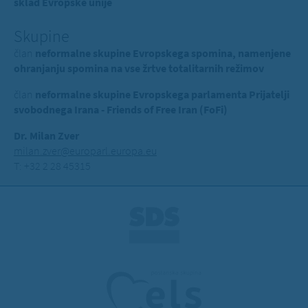
sklad Evropske unije
Skupine
član
neformalne skupine Evropskega spomina, namenjene
ohranjanju spomina na vse žrtve totalitarnih režimov
član
neformalne skupine Evropskega parlamenta Prijatelji
svobodnega Irana - Friends of Free Iran (FoFi)
Dr. Milan Zver
milan.zver@europarl.europa.eu
T: +32 2 28 45315