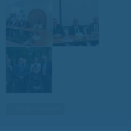
« PREJŠNJA VSEBINA