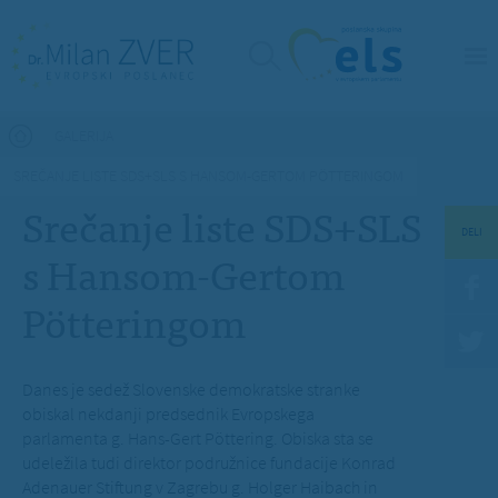
Nahajate se tukaj
GALERIJA
SREČANJE LISTE SDS+SLS S HANSOM-GERTOM PÖTTERINGOM
Srečanje liste SDS+SLS
DELI
s Hansom-Gertom
Pötteringom
Danes je sedež Slovenske demokratske stranke
obiskal nekdanji predsednik Evropskega
parlamenta g. Hans-Gert Pöttering. Obiska sta se
udeležila tudi direktor podružnice fundacije Konrad
Adenauer Stiftung v Zagrebu g. Holger Haibach in