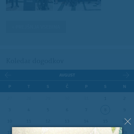
« PREJŠNJA VSEBINA
Koledar dogodkov
AVGUST
P
T
S
Č
P
S
N
27
28
29
30
31
1
2
3
4
5
6
7
8
9
10
11
12
13
14
15
16
17
18
19
20
21
22
23