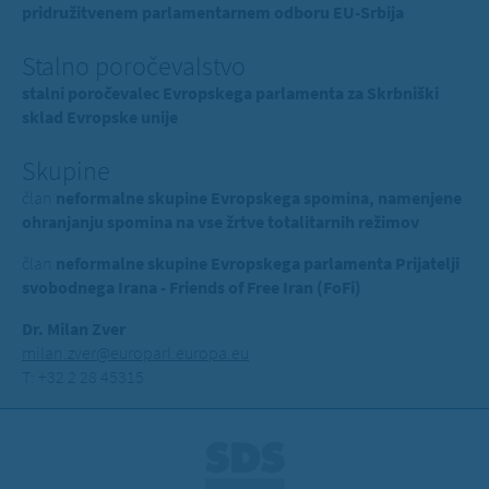
pridružitvenem parlamentarnem odboru EU-Srbija
Stalno poročevalstvo
stalni poročevalec Evropskega parlamenta za Skrbniški
sklad Evropske unije
Skupine
član
neformalne skupine Evropskega spomina, namenjene
ohranjanju spomina na vse žrtve totalitarnih režimov
član
neformalne skupine Evropskega parlamenta Prijatelji
svobodnega Irana - Friends of Free Iran (FoFi)
Dr. Milan Zver
milan.zver@europarl.europa.eu
T: +32 2 28 45315