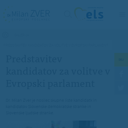
Nahajate se tukaj
GALERIJA
PREDSTAVITEV KANDIDATOV ZA VOLITVE V EVROPSKI PARLAMENT
Predstavitev
DELI
kandidatov za volitve v
Evropski parlament
Dr. Milan Zver je nosilec skupne liste kandidatk in
kandidatov Slovenske demokratske stranke in
Slovenske ljudske stranke.