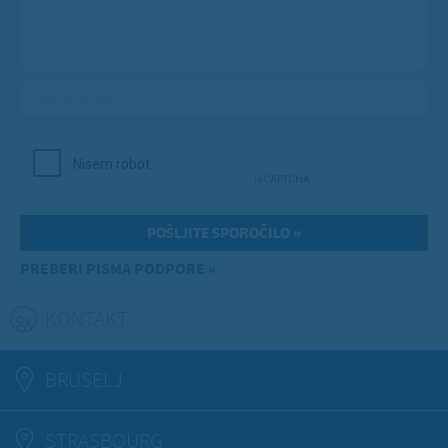
Vaša e-pošta
*
PREBERI PISMA PODPORE »
KONTAKT
(ACTIVE TAB)
BRUSELJ
STRASBOURG