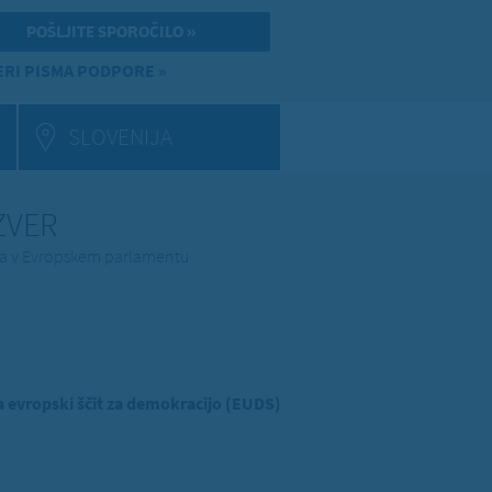
RI PISMA PODPORE »
SLOVENIJA
 ZVER
ina v Evropskem parlamentu
evropski ščit za demokracijo (EUDS)