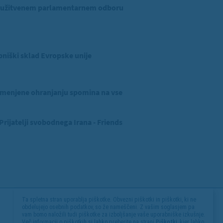
ridružitvenem parlamentarnem odboru
niški sklad Evropske unije
menjene ohranjanju spomina na vse
ijatelji svobodnega Irana - Friends
Ta spletna stran uporablja piškotke. Obvezni piškotki in piškotki, ki ne
obdelujejo osebnih podatkov, so že nameščeni. Z vašim soglasjem pa
vam bomo naložili tudi piškotke za izboljšanje vaše uporabniške izkušnje.
Več informacij o piškotkih si lahko preberite na strani
Piškotki
, kjer lahko