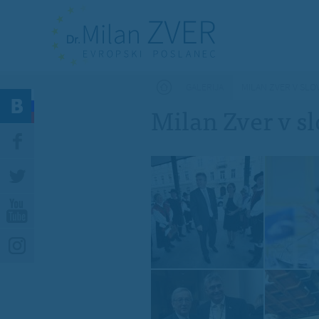
Nahajate se tukaj
GALERIJA
MILAN ZVER V SLO
Milan Zver v s