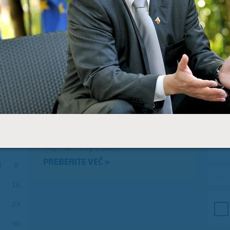
Zadnje na blogu
Pošl
Vaše 
TOREK, 12. JULIJ 2022
Erasmus+ je po koronakrizi dobil
N
nov zagon
2
Dragi mladi, dragi prijatelji,
PREBERITE VEČ »
9
Vaša 
16
23
30