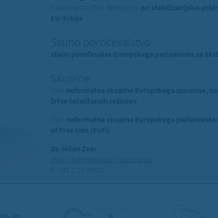
nadomestni član delegacije
pri stabilizacijsko-p
EU-Srbija
Stalno poročevalstvo
stalni poročevalec Evropskega parlamenta za Skrb
Skupine
član
neformalne skupine Evropskega spomina, na
žrtve totalitarnih režimov
član
neformalne skupine Evropskega parlamenta Pr
of Free Iran (FoFi)
Dr. Milan Zver
milan.zver@europarl.europa.eu
T: +32 2 28 45315