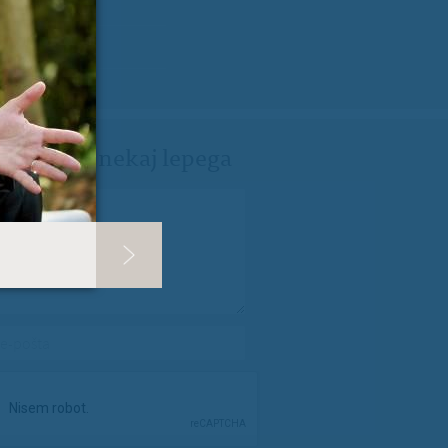
ji Milanu nekaj lepega
spročilo
*
e-pošta
*