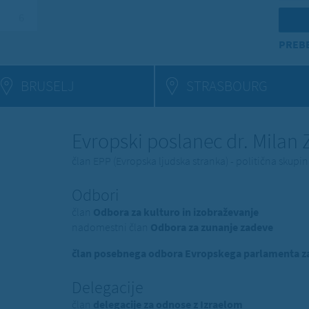
6
PREBE
BRUSELJ
STRASBOURG
Evropski poslanec dr. Milan
član EPP (Evropska ljudska stranka) - politična skup
Odbori
član
Odbora za kulturo in izobraževanje
nadomestni član
Odbora za zunanje zadeve
član posebnega odbora Evropskega parlamenta za 
Delegacije
član
delegacije za odnose z Izraelom