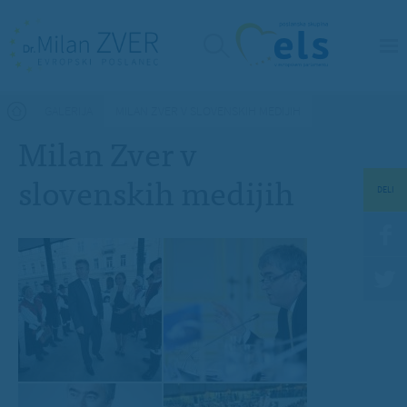
Nahajate se tukaj
GALERIJA
MILAN ZVER V SLOVENSKIH MEDIJIH
Milan Zver v
slovenskih medijih
DELI