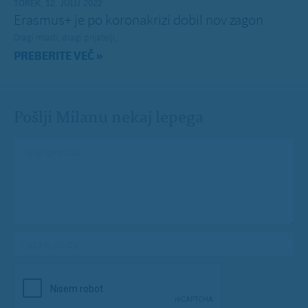
TOREK, 12. JULIJ 2022
Erasmus+ je po koronakrizi dobil nov zagon
Dragi mladi, dragi prijatelji,
PREBERITE VEČ »
Pošlji Milanu nekaj lepega
Vaše spročilo
*
Vaša e-pošta
*