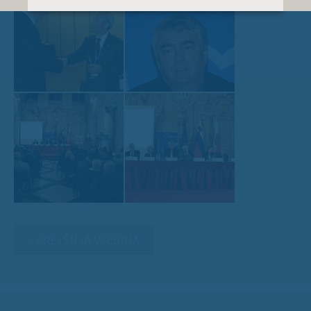
« PREJŠNJA VSEBINA