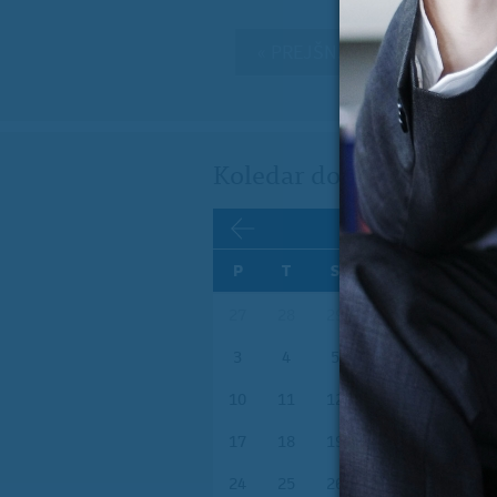
« PREJŠNJA VSEBINA
Koledar dogodkov
AVGUST
P
T
S
Č
P
S
27
28
29
30
31
1
3
4
5
6
7
8
10
11
12
13
14
15
17
18
19
20
21
22
24
25
26
27
28
29