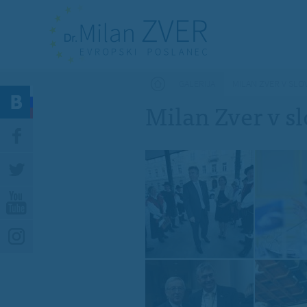
Nahajate se tukaj
GALERIJA
MILAN ZVER V SLO
Milan Zver v s