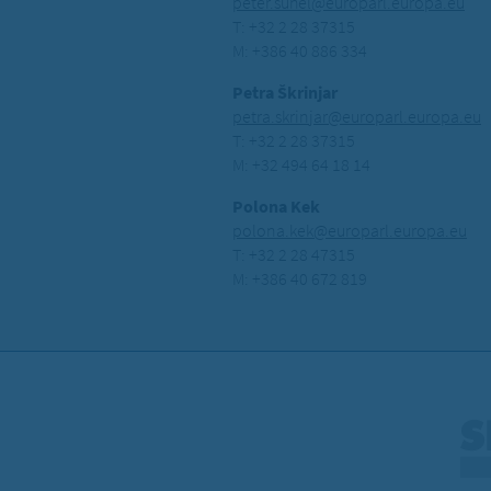
peter.suhel@europarl.europa.eu
T: +32 2 28 37315
M: +386 40 886 334
Petra Škrinjar
petra.skrinjar@europarl.europa.eu
T: +32 2 28 37315
M: +32 494 64 18 14
Polona Kek
polona.kek@europarl.europa.eu
T: +32 2 28 47315
M: +386 40 672 819