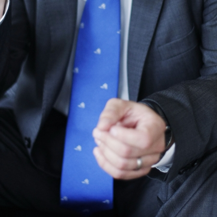
Zadnje na blogu
Pošl
Vaše 
TOREK, 12. JULIJ 2022
Erasmus+ je po koronakrizi dobil
N
nov zagon
2
Dragi mladi, dragi prijatelji,
PREBERITE VEČ »
9
Vaša 
16
23
30