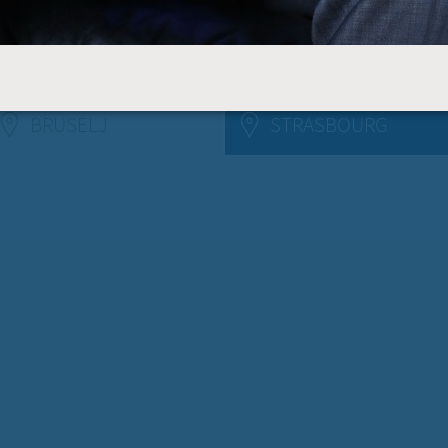
6
PREBE
BRUSELJ
(ACTIVE TAB)
STRASBOURG