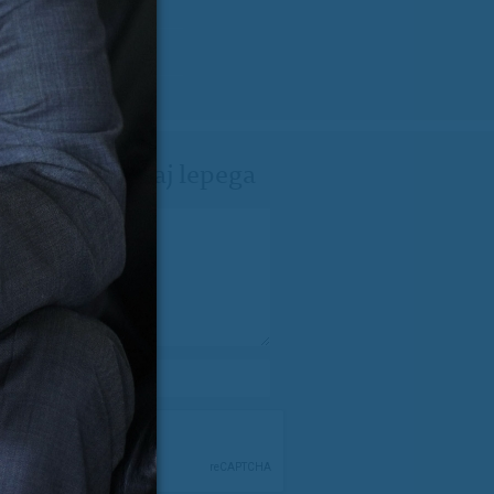
ji Milanu nekaj lepega
spročilo
*
e-pošta
*