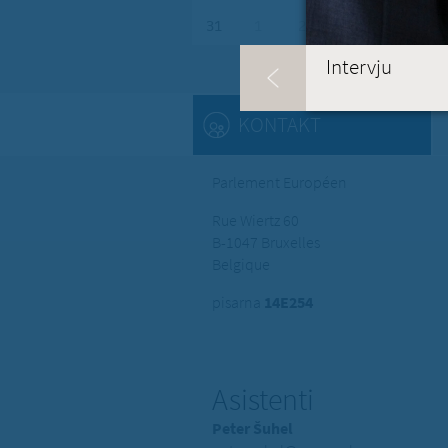
31
1
2
3
4
5
Intervju
KONTAKT
Parlement Européen
Rue Wiertz 60
B-1047 Bruxelles
Belgique
pisarna
14E254
Asistenti
Peter Šuhel