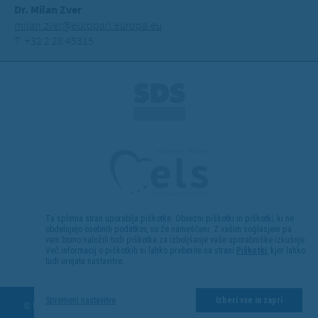
Dr. Milan Zver
milan.zver@europarl.europa.eu
T: +32 2 28 45315
Ta spletna stran uporablja piškotke. Obvezni piškotki in piškotki, ki ne
obdelujejo osebnih podatkov, so že nameščeni. Z vašim soglasjem pa
vam bomo naložili tudi piškotke za izboljšanje vaše uporabniške izkušnje.
Več informacij o piškotkih si lahko preberite na strani
Piškotki
, kjer lahko
tudi urejate nastavitve.
Kolofon
Spremeni nastavitve
Izberi vse in zapri
© Evropski poslanec dr. Milan Zver, 2013. Vse pravice pridržane.
Pravno
obvestilo
|
Politika piškotkov