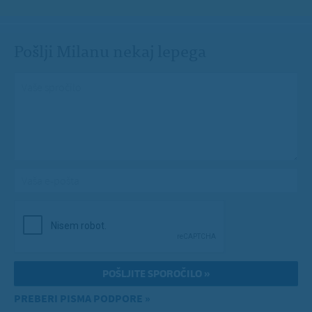
Pošlji Milanu nekaj lepega
Vaše spročilo
*
Vaša e-pošta
*
PREBERI PISMA PODPORE »