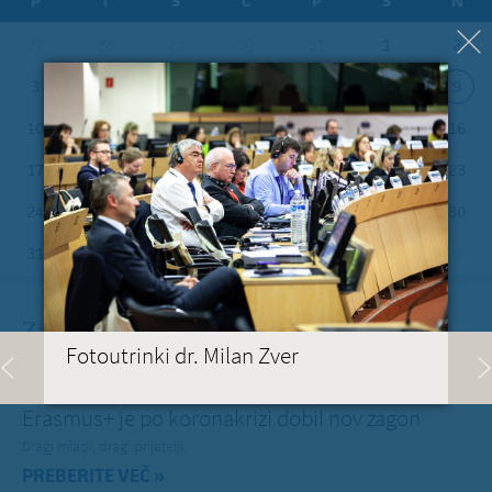
P
T
S
Č
P
S
N
27
28
29
30
31
1
2
3
4
5
6
7
8
9
10
11
12
13
14
15
16
17
18
19
20
21
22
23
24
25
26
27
28
29
30
31
1
2
3
4
5
6
Zadnje na blogu
Fotoutrinki dr. Milan Zver
TOREK, 12. JULIJ 2022
Erasmus+ je po koronakrizi dobil nov zagon
Dragi mladi, dragi prijatelji,
PREBERITE VEČ »