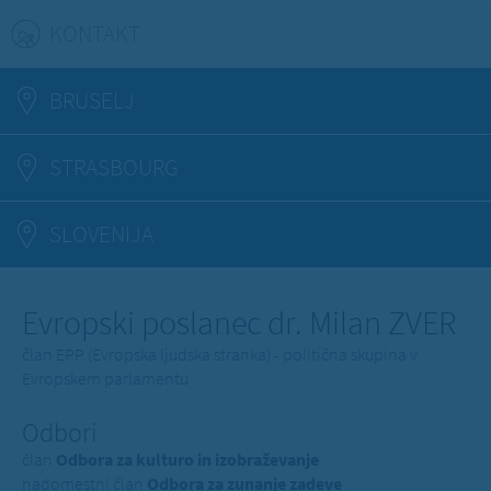
KONTAKT
(ACTIVE TAB)
BRUSELJ
STRASBOURG
SLOVENIJA
Evropski poslanec dr. Milan ZVER
član EPP (Evropska ljudska stranka) - politična skupina v
Evropskem parlamentu
Odbori
član
Odbora za kulturo in izobraževanje
nadomestni član
Odbora za zunanje zadeve