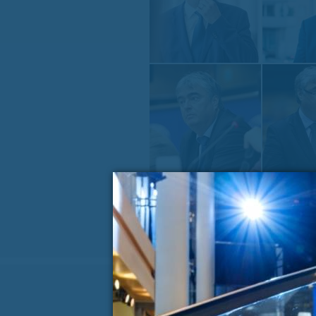
« PREJŠNJA VSEBINA
Koledar dogodkov