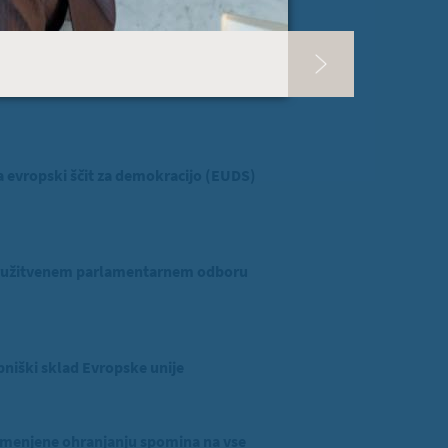
 ZVER
ina v Evropskem parlamentu
evropski ščit za demokracijo (EUDS)
ridružitvenem parlamentarnem odboru
niški sklad Evropske unije
menjene ohranjanju spomina na vse