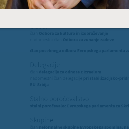
Evropski poslanec dr. Milan
član EPP (Evropska ljudska stranka) - politična skup
Odbori
član
Odbora za kulturo in izobraževanje
nadomestni član
Odbora za zunanje zadeve
član posebnega odbora Evropskega parlamenta za 
Delegacije
član
delegacije za odnose z Izraelom
nadomestni član delegacije
pri stabilizacijsko-p
EU-Srbija
Stalno poročevalstvo
stalni poročevalec Evropskega parlamenta za Skrb
Skupine
član
neformalne skupine Evropskega spomina, na