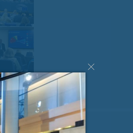
ji Milanu nekaj lepega