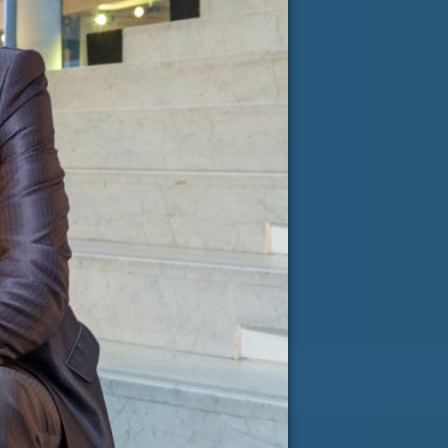
spročilo
*
e-pošta
*
RI PISMA PODPORE »
SLOVENIJA