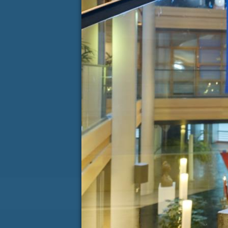
AVGUST
P
T
S
Č
P
S
27
28
29
30
31
1
3
4
5
6
7
8
10
11
12
13
14
15
17
18
19
20
21
22
24
25
26
27
28
29
31
1
2
3
4
5
KONTAKT
(ACTIVE TAB)