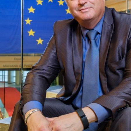
Vaše 
TOREK, 12. JULIJ 2022
Erasmus+ je po koronakrizi dobil
N
nov zagon
2
Dragi mladi, dragi prijatelji,
PREBERITE VEČ »
9
Vaša 
16
23
30
6
PREBE
BRUSELJ
STRASBOURG