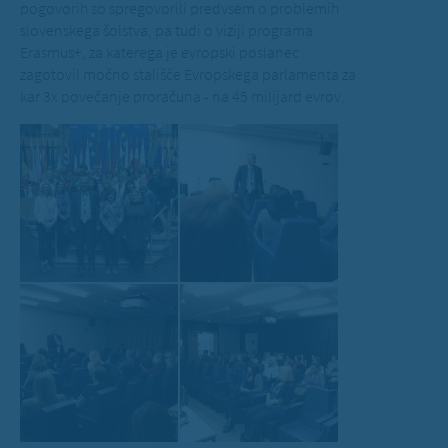
pogovorih so spregovorili predvsem o problemih
slovenskega šolstva, pa tudi o viziji programa
Erasmus+, za katerega je evropski poslanec
zagotovil močno stališče Evropskega parlamenta za
kar 3x povečanje proračuna - na 45 milijard evrov.