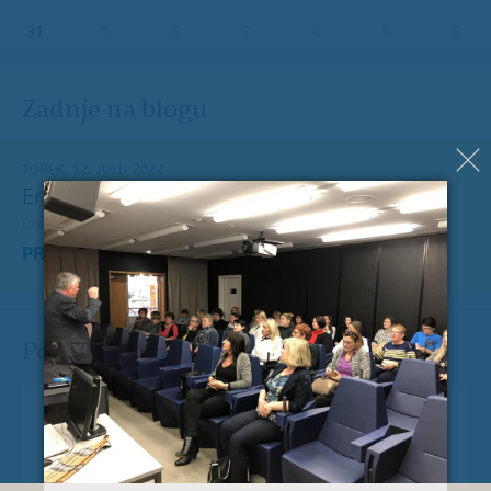
31
1
2
3
4
5
6
Zadnje na blogu
TOREK, 12. JULIJ 2022
Erasmus+ je po koronakrizi dobil nov zagon
Dragi mladi, dragi prijatelji,
PREBERITE VEČ »
Pošlji Milanu nekaj lepega
Vaše spročilo
*