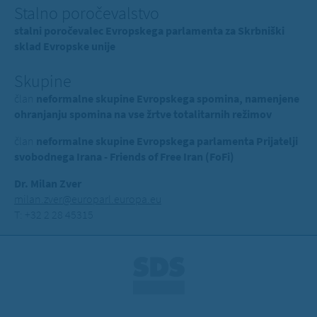
Stalno poročevalstvo
stalni poročevalec Evropskega parlamenta za Skrbniški
sklad Evropske unije
Skupine
član
neformalne skupine Evropskega spomina, namenjene
ohranjanju spomina na vse žrtve totalitarnih režimov
član
neformalne skupine Evropskega parlamenta Prijatelji
svobodnega Irana - Friends of Free Iran (FoFi)
Dr. Milan Zver
milan.zver@europarl.europa.eu
T: +32 2 28 45315