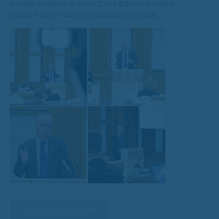
Evropski poslanec dr. Milan Zver v Državnem svetu o
pogledih na prihodnost evropske demokracije.
« PREJŠNJA VSEBINA