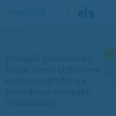
Nahajate se tukaj
GALERIJA
EVROPSKI POSLANEC DR. MILAN ZVER V DRŽAVNEM SVETU O POGLEDIH
NA PRIHODNOST EVROPSKE DEMOKRACIJE.
Evropski poslanec dr.
DELI
Milan Zver v Državnem
svetu o pogledih na
prihodnost evropske
demokracije.