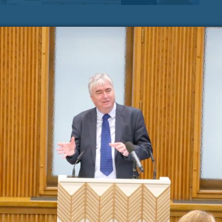
Zadnje na blogu
Pošl
Vaše 
TOREK, 12. JULIJ 2022
Erasmus+ je po koronakrizi dobil
N
nov zagon
2
Dragi mladi, dragi prijatelji,
PREBERITE VEČ »
9
Vaša 
16
23