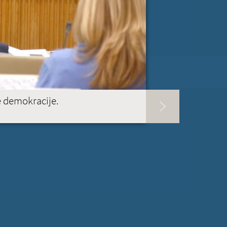
RI PISMA PODPORE »
E TAB)
SLOVENIJA
e demokracije.