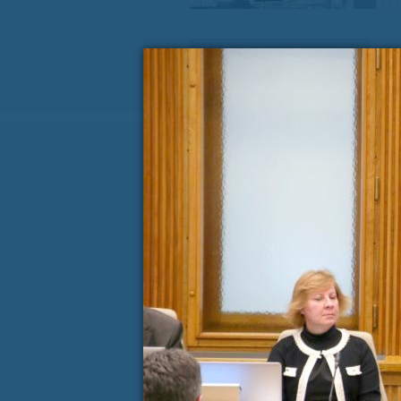
« PREJŠNJA VSEBINA
Koledar dogodkov
AVGUST
P
T
S
Č
P
S
27
28
29
30
31
1
3
4
5
6
7
8
10
11
12
13
14
15
17
18
19
20
21
22