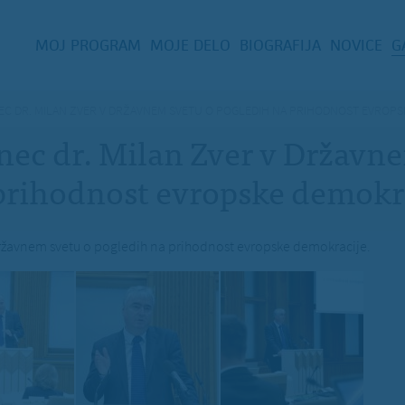
MOJ PROGRAM
MOJE DELO
BIOGRAFIJA
NOVICE
G
EC DR. MILAN ZVER V DRŽAVNEM SVETU O POGLEDIH NA PRIHODNOST EVROPS
nec dr. Milan Zver v Državn
prihodnost evropske demokra
Državnem svetu o pogledih na prihodnost evropske demokracije.