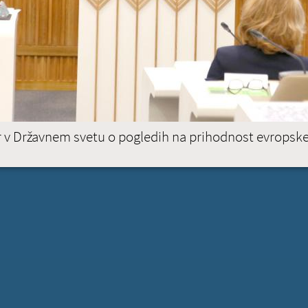
30
6
PREBE
BRUSELJ
STRASBOURG
(ACTIV
er v Državnem svetu o pogledih na prihodnost evropsk
uman