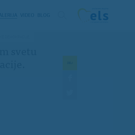
ALERIJA
VIDEO
BLOG
KE DEMOKRACIJE.
em svetu
cije.
DELI