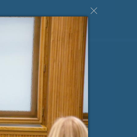
ji Milanu nekaj lepega
spročilo
*
e-pošta
*