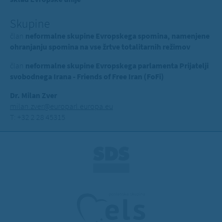
Skupine
član
neformalne skupine Evropskega spomina, namenjene
ohranjanju spomina na vse žrtve totalitarnih režimov
član
neformalne skupine Evropskega parlamenta Prijatelji
svobodnega Irana - Friends of Free Iran (FoFi)
Dr. Milan Zver
milan.zver@europarl.europa.eu
T: +32 2 28 45315