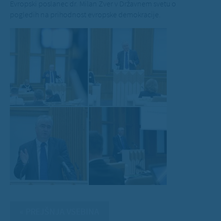
Evropski poslanec dr. Milan Zver v Državnem svetu o
pogledih na prihodnost evropske demokracije.
« PREJŠNJA VSEBINA