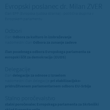
Evropski poslanec dr. Milan ZVER
član EPP (Evropska ljudska stranka) - politična skupina v
Evropskem parlamentu
Odbori
član
Odbora za kulturo in izobraževanje
nadomestni član
Odbora za zunanje zadeve
član posebnega odbora Evropskega parlamenta za
evropski ščit za demokracijo (EUDS)
Delegacije
član
delegacije za odnose z Izraelom
nadomestni član delegacije
pri stabilizacijsko-
pridružitvenem parlamentarnem odboru EU-Srbija
Stalno poročevalstvo
stalni poročevalec Evropskega parlamenta za Skrbniški
sklad Evropske unije