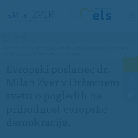
Nahajate se tukaj
GALERIJA
EVROPSKI POSLANEC DR. MILAN ZVER V DRŽAVNEM SVETU O POGLEDIH
NA PRIHODNOST EVROPSKE DEMOKRACIJE.
Evropski poslanec dr.
DELI
Milan Zver v Državnem
svetu o pogledih na
prihodnost evropske
demokracije.