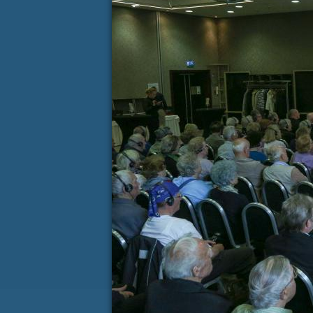
Koledar dogodkov
AVGUST
P
T
S
Č
P
S
27
28
29
30
31
1
3
4
5
6
7
8
10
11
12
13
14
15
17
18
19
20
21
22
24
25
26
27
28
29
31
1
2
3
4
5
KONTAKT
(ACTIVE TAB)