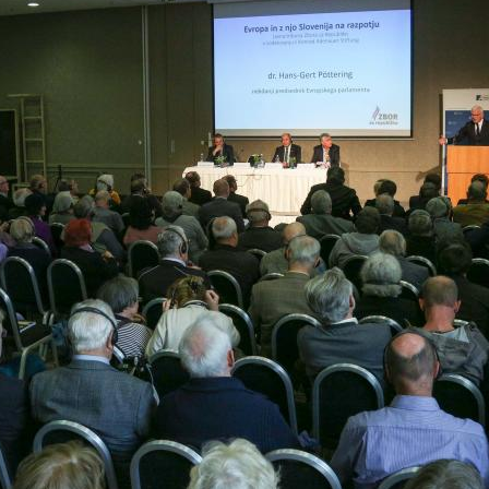
Zadnje na blogu
Pošl
Vaše 
TOREK, 12. JULIJ 2022
Erasmus+ je po koronakrizi dobil
N
nov zagon
2
Dragi mladi, dragi prijatelji,
PREBERITE VEČ »
9
Vaša 
16
23
30
6
PREBE
BRUSELJ
STRASBOURG