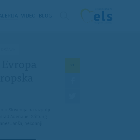
ALERIJA
VIDEO
BLOG
A DRŽAVA
i Evropa
DELI
vropska
z njo Slovenija na razpotju
onrad Adenauer Stiftung.
Janez Janša, nekdanji