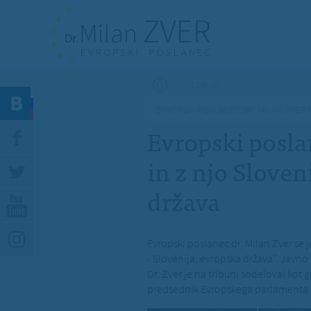
Nahajate se tukaj
GALERIJA
EVROPSKI POSLANEC DR. MILAN ZVER N
Evropski posla
in z njo Sloven
država
Evropski poslanec dr. Milan Zver se j
- Slovenija, evropska država". Javno
Dr. Zver je na tribuni sodeloval kot
predsednik Evropskega parlamenta 