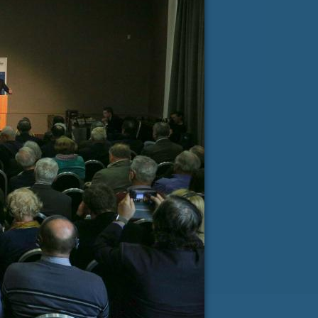
ji Milanu nekaj lepega
spročilo
*
e-pošta
*
RI PISMA PODPORE »
SLOVENIJA