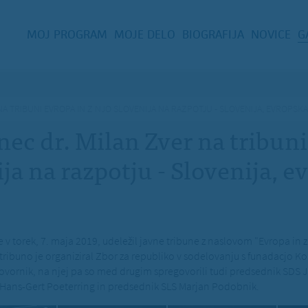
MOJ PROGRAM
MOJE DELO
BIOGRAFIJA
NOVICE
G
A TRIBUNI EVROPA IN Z NJO SLOVENIJA NA RAZPOTJU - SLOVENIJA, EVROPSK
nec dr. Milan Zver na tribun
ija na razpotju - Slovenija, e
e v torek, 7. maja 2019, udeležil javne tribune z naslovom "Evropa in 
 tribuno je organiziral Zbor za republiko v sodelovanju s funadacjo K
 govornik, na njej pa so med drugim spregovorili tudi predsednik SDS 
Hans-Gert Poeterring in predsednik SLS Marjan Podobnik.