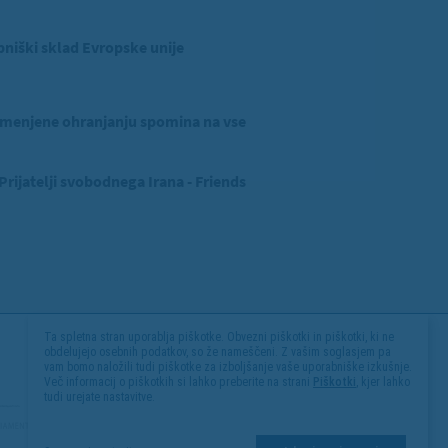
niški sklad Evropske unije
menjene ohranjanju spomina na vse
ijatelji svobodnega Irana - Friends
Ta spletna stran uporablja piškotke. Obvezni piškotki in piškotki, ki ne
obdelujejo osebnih podatkov, so že nameščeni. Z vašim soglasjem pa
vam bomo naložili tudi piškotke za izboljšanje vaše uporabniške izkušnje.
Več informacij o piškotkih si lahko preberite na strani
Piškotki
, kjer lahko
tudi urejate nastavitve.