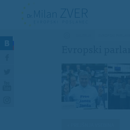
Nahajate se tukaj
GALERIJA
EVROPSKI PARLAM
Evropski parl
« PREJŠNJA VSEBINA