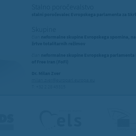
Stalno poročevalstvo
stalni poročevalec Evropskega parlamenta za Skrb
Skupine
član
neformalne skupine Evropskega spomina, na
žrtve totalitarnih režimov
član
neformalne skupine Evropskega parlamenta Pr
of Free Iran (FoFi)
Dr. Milan Zver
milan.zver@europarl.europa.eu
T: +32 2 28 45315