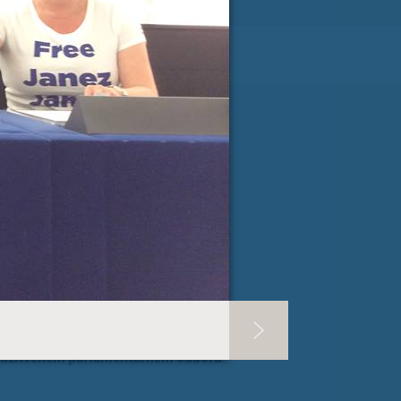
RI PISMA PODPORE »
SLOVENIJA
 ZVER
ina v Evropskem parlamentu
evropski ščit za demokracijo (EUDS)
ridružitvenem parlamentarnem odboru