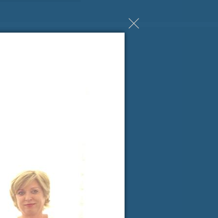
ji Milanu nekaj lepega
spročilo
*
e-pošta
*