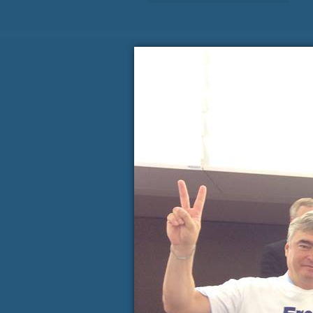
Koledar dogodkov
AVGUST
P
T
S
Č
P
S
27
28
29
30
31
1
3
4
5
6
7
8
10
11
12
13
14
15
17
18
19
20
21
22
24
25
26
27
28
29
31
1
2
3
4
5