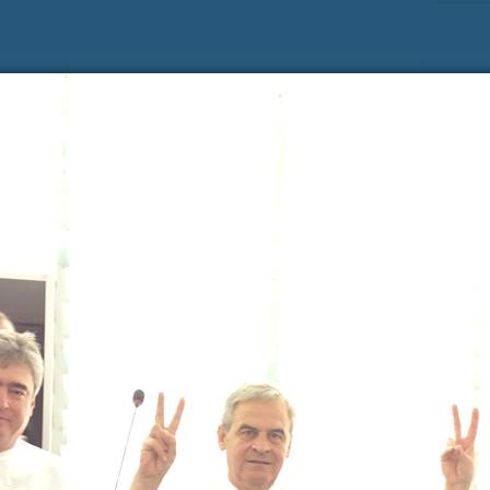
Zadnje na blogu
Pošl
Vaše 
TOREK, 12. JULIJ 2022
Erasmus+ je po koronakrizi dobil
N
nov zagon
2
Dragi mladi, dragi prijatelji,
PREBERITE VEČ »
9
Vaša 
16
23
30
6