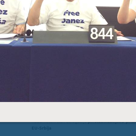
PREBE
BRUSELJ
STRASBOURG
Evropski poslanec dr. Milan
član EPP (Evropska ljudska stranka) - politična skup
Odbori
član
Odbora za kulturo in izobraževanje
nadomestni član
Odbora za zunanje zadeve
član posebnega odbora Evropskega parlamenta za 
Delegacije
član
delegacije za odnose z Izraelom
nadomestni član delegacije
pri stabilizacijsko-p
EU-Srbija