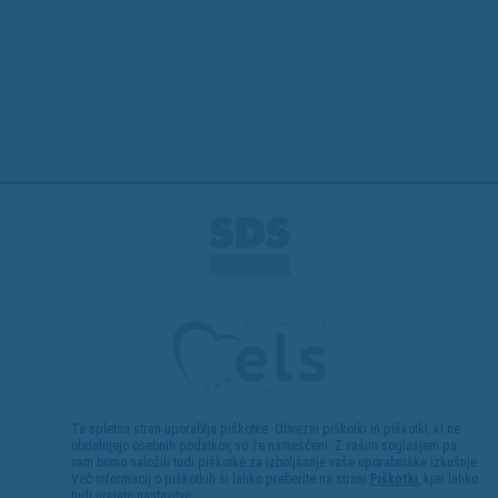
Ta spletna stran uporablja piškotke. Obvezni piškotki in piškotki, ki ne
obdelujejo osebnih podatkov, so že nameščeni. Z vašim soglasjem pa
vam bomo naložili tudi piškotke za izboljšanje vaše uporabniške izkušnje.
Več informacij o piškotkih si lahko preberite na strani
Piškotki
, kjer lahko
tudi urejate nastavitve.