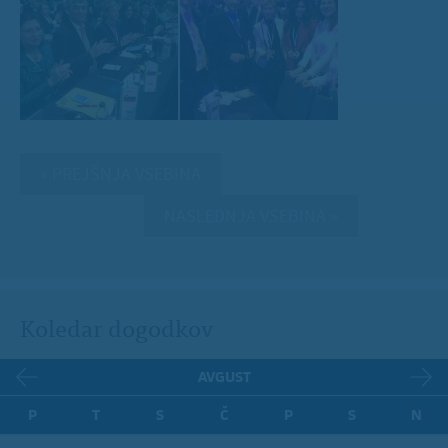
« PREJŠNJA VSEBINA
NASLEDNJA VSEBINA »
Koledar dogodkov
AVGUST
P
T
S
Č
P
S
N