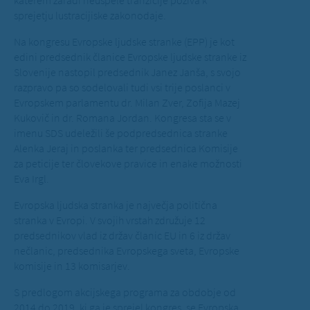
katerem zaradi neuspele tranzicije poziva k
sprejetju lustracijiske zakonodaje.
Na kongresu Evropske ljudske stranke (EPP) je kot
edini predsednik članice Evropske ljudske stranke iz
Slovenije nastopil predsednik Janez Janša, s svojo
razpravo pa so sodelovali tudi vsi trije poslanci v
Evropskem parlamentu dr. Milan Zver, Zofija Mazej
Kukovič in dr. Romana Jordan. Kongresa sta se v
imenu SDS udeležili še podpredsednica stranke
Alenka Jeraj in poslanka ter predsednica Komisije
za peticije ter človekove pravice in enake možnosti
Eva Irgl.
Evropska ljudska stranka je največja politična
stranka v Evropi. V svojih vrstah združuje 12
predsednikov vlad iz držav članic EU in 6 iz držav
nečlanic, predsednika Evropskega sveta, Evropske
komisije in 13 komisarjev.
S predlogom akcijskega programa za obdobje od
2014 do 2019, ki ga je sprejel kongres, se Evropska