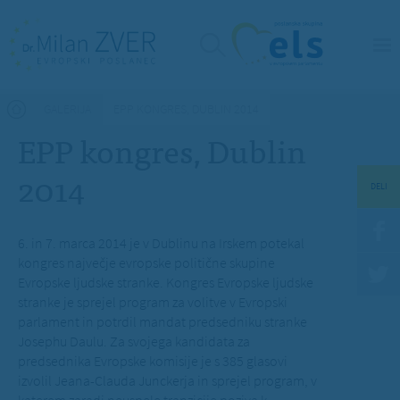
Nahajate se tukaj
GALERIJA
EPP KONGRES, DUBLIN 2014
EPP kongres, Dublin
2014
DELI
6. in 7. marca 2014 je v Dublinu na Irskem potekal
kongres največje evropske politične skupine
Evropske ljudske stranke.
Kongres Evropske ljudske
stranke je sprejel program za volitve v Evropski
parlament in potrdil mandat predsedniku stranke
Josephu Daulu. Za svojega kandidata za
predsednika Evropske komisije je s 385 glasovi
izvolil Jeana-Clauda Junckerja
in sprejel program, v