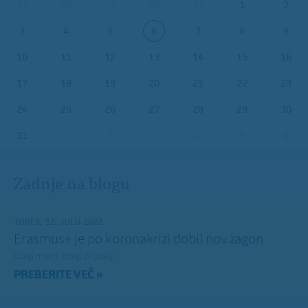
27
28
29
30
31
1
2
3
4
5
6
7
8
9
10
11
12
13
14
15
16
17
18
19
20
21
22
23
24
25
26
27
28
29
30
31
1
2
3
4
5
6
Zadnje na blogu
TOREK, 12. JULIJ 2022
Erasmus+ je po koronakrizi dobil nov zagon
Dragi mladi, dragi prijatelji,
PREBERITE VEČ »