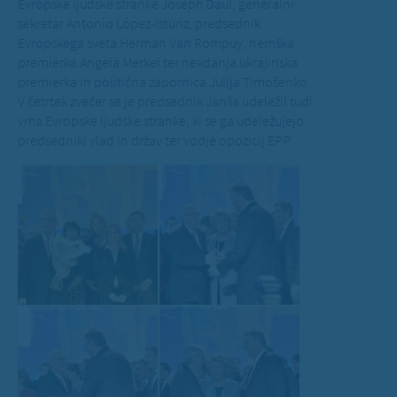
Evropske ljudske stranke Joseph Daul, generalni
sekretar Antonio López-Istúriz, predsednik
Evropskega sveta Herman Van Rompuy, nemška
premierka Angela Merkel ter nekdanja ukrajinska
premierka in politična zapornica Julija Timošenko.
V četrtek zvečer se je predsednik Janša udeležil tudi
vrha Evropske ljudske stranke, ki se ga udeležujejo
predsedniki vlad in držav ter vodje opozicij EPP.