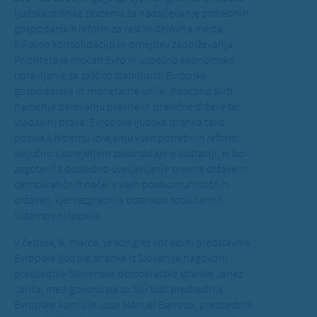
ljudska stranka zavzema za nadaljevanje potrebnih
gospodarskih reform za rast in delovna mesta,
fiskalno konsolidacijo in omejitev zadolževanja.
Prioriteta je močan Evro in uspešno ekonomsko
upravljanje za zaščito stabilnosti Evropske
gospodarske in monetarne unije. Posebno skrb
namenja delovanju pravne in pravične države ter
vladavini prava. Evropska ljudska stranka tako
poziva k hitremu izvajanju vseh potrebnih reform,
vključno s sprejetjem zakonodaje o lustraciji, ki bo
zagotovila dosledno uveljavljanje pravne države in
demokratičnih načel v vseh postkomunističnih
državah, kjer razgradnja ostankov totalitarnih
sistemov ni uspela.
V četrtek, 6. marca, je kongres kot edini predstavnik
Evropske ljudske stranke iz Slovenije nagovoril
predsednik Slovenske demokratske stranke Janez
Janša, med govorci pa so bili tudi predsednik
Evropske komisije Jose Manuel Barroso, predsednik