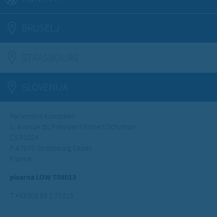
BRUSELJ
STRASBOURG
(ACTIVE TAB)
SLOVENIJA
Parlement européen
1, avenue du Président Robert Schuman
CS 91024
F-67070 Strasbourg Cedex
France
pisarna LOW T08013
T +33(0)3 88 1 75315