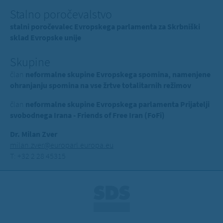
Stalno poročevalstvo
stalni poročevalec Evropskega parlamenta za Skrbniški
sklad Evropske unije
Skupine
član
neformalne skupine Evropskega spomina, namenjene
ohranjanju spomina na vse žrtve totalitarnih režimov
član
neformalne skupine Evropskega parlamenta Prijatelji
svobodnega Irana - Friends of Free Iran (FoFi)
Dr. Milan Zver
milan.zver@europarl.europa.eu
T: +32 2 28 45315