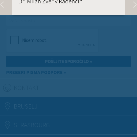
Dr. Milan Zver v Radencih
Vaša e-pošta
*
PREBERI PISMA PODPORE »
KONTAKT
(ACTIVE TAB)
BRUSELJ
STRASBOURG