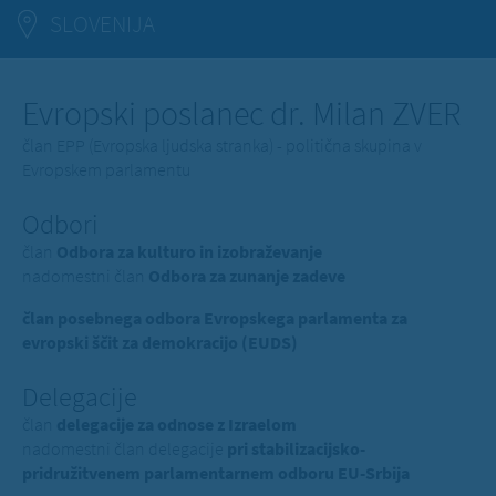
SLOVENIJA
Evropski poslanec dr. Milan ZVER
član EPP (Evropska ljudska stranka) - politična skupina v
Evropskem parlamentu
Odbori
član
Odbora za kulturo in izobraževanje
nadomestni član
Odbora za zunanje zadeve
član posebnega odbora Evropskega parlamenta za
evropski ščit za demokracijo (EUDS)
Delegacije
član
delegacije za odnose z Izraelom
nadomestni član delegacije
pri stabilizacijsko-
pridružitvenem parlamentarnem odboru EU-Srbija