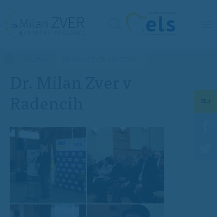
Nahajate se tukaj
GALERIJA
DR. MILAN ZVER V RADENCIH
Dr. Milan Zver v
Radencih
DELI