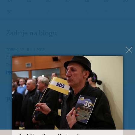
24
25
26
27
28
29
30
31
1
2
3
4
5
6
Zadnje na blogu
TOREK, 12. JULIJ 2022
Erasmus+ je po koronakrizi dobil nov zagon
Dragi mladi, dragi prijatelji,
PREBERITE VEČ »
Pošlji Milanu nekaj lepega
Vaše spročilo
*