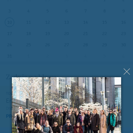
3
4
5
6
7
8
9
10
11
12
13
14
15
16
17
18
19
20
21
22
23
24
25
26
27
28
29
30
31
1
2
3
4
5
6
Zadnje na blogu
TOREK, 12. JULIJ 2022
Erasmus+ je po koronakrizi dobil nov zagon
Dragi mladi, dragi prijatelji,
PREBERITE VEČ »