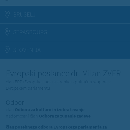
BRUSELJ
STRASBOURG
SLOVENIJA
Evropski poslanec dr. Milan ZVER
član EPP (Evropska ljudska stranka) - politična skupina v
Evropskem parlamentu
Odbori
član
Odbora za kulturo in izobraževanje
nadomestni član
Odbora za zunanje zadeve
član posebnega odbora Evropskega parlamenta za