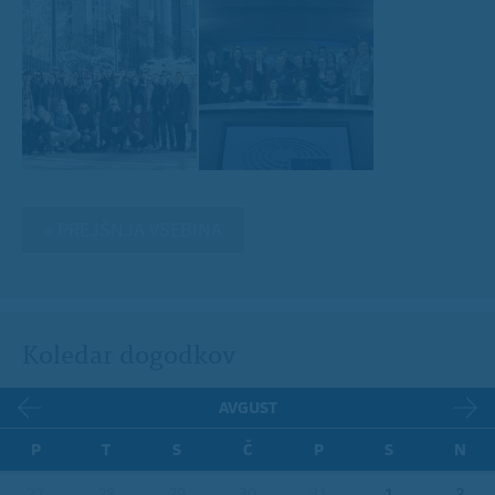
« PREJŠNJA VSEBINA
Koledar dogodkov
AVGUST
P
T
S
Č
P
S
N
27
28
29
30
31
1
2