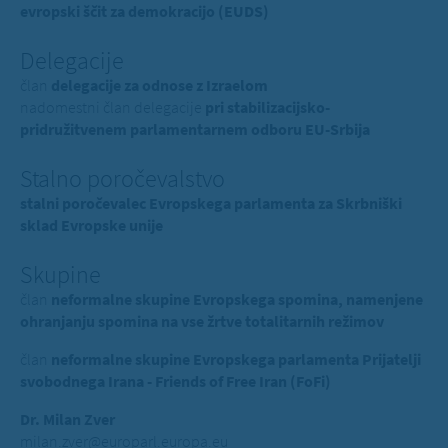
evropski ščit za demokracijo (EUDS)
Delegacije
član
delegacije za odnose z Izraelom
nadomestni član delegacije
pri stabilizacijsko-
pridružitvenem parlamentarnem odboru EU-Srbija
Stalno poročevalstvo
stalni poročevalec Evropskega parlamenta za Skrbniški
sklad Evropske unije
Skupine
član
neformalne skupine Evropskega spomina, namenjene
ohranjanju spomina na vse žrtve totalitarnih režimov
član
neformalne skupine Evropskega parlamenta Prijatelji
svobodnega Irana - Friends of Free Iran (FoFi)
Dr. Milan Zver
milan.zver@europarl.europa.eu