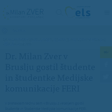
Nahajate se tukaj
GALERIJA
DR. MILAN ZVER V BRUSLJU GOSTIL ŠTUDENTE IN ŠTUDENTKE MEDIJSKE
KOMUNIKACIJE FERI
Dr. Milan Zver v
DELI
Bruslju gostil študente
in študentke Medijske
komunikacije FERI
V preteklem tednu sem v Bruslju z veseljem gostil
študente in študentke Medijske komunikacije FERI.