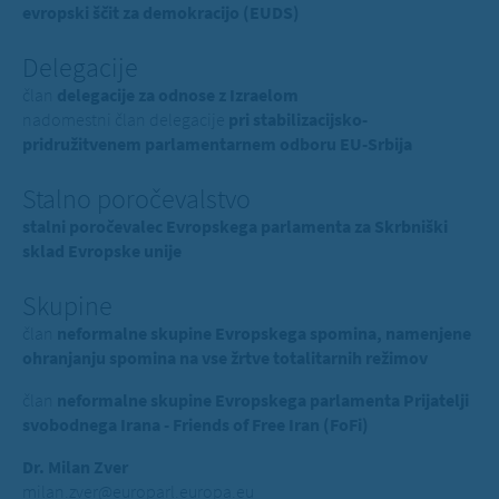
evropski ščit za demokracijo (EUDS)
Delegacije
član
delegacije za odnose z Izraelom
nadomestni član delegacije
pri stabilizacijsko-
pridružitvenem parlamentarnem odboru EU-Srbija
Stalno poročevalstvo
stalni poročevalec Evropskega parlamenta za Skrbniški
sklad Evropske unije
Skupine
član
neformalne skupine Evropskega spomina, namenjene
ohranjanju spomina na vse žrtve totalitarnih režimov
član
neformalne skupine Evropskega parlamenta Prijatelji
svobodnega Irana - Friends of Free Iran (FoFi)
Dr. Milan Zver
milan.zver@europarl.europa.eu