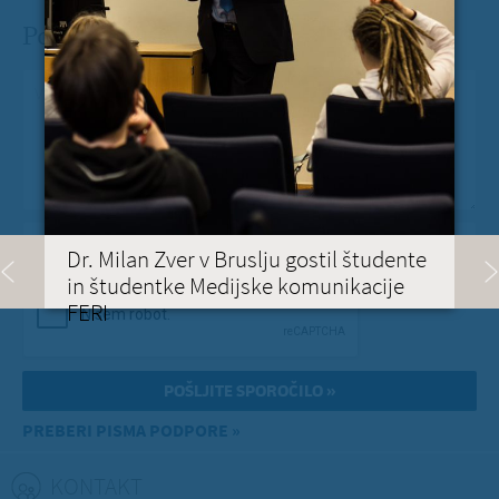
Pošlji Milanu nekaj lepega
Vaše spročilo
*
Vaša e-pošta
*
Dr. Milan Zver v Bruslju gostil študente
in študentke Medijske komunikacije
FERI
PREBERI PISMA PODPORE »
KONTAKT
(ACTIVE TAB)