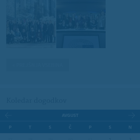
« PREJŠNJA VSEBINA
Koledar dogodkov
AVGUST
P
T
S
Č
P
S
N
27
28
29
30
31
1
2