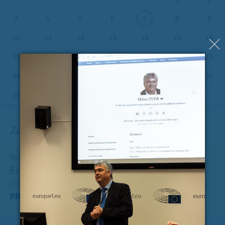
3
4
5
6
7
8
9
10
11
12
13
14
15
16
17
18
19
20
21
22
23
24
25
26
27
28
29
30
31
1
2
3
4
5
6
Zadnje na blogu
TOREK, 12. JULIJ 2022
Erasmus+ je po koronakrizi dobil nov zagon
Dragi mladi, dragi prijatelji,
PREBERITE VEČ »