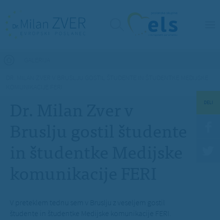
Nahajate se tukaj
GALERIJA
DR. MILAN ZVER V BRUSLJU GOSTIL ŠTUDENTE IN ŠTUDENTKE MEDIJSKE
KOMUNIKACIJE FERI
Dr. Milan Zver v
DELI
Bruslju gostil študente
in študentke Medijske
komunikacije FERI
V preteklem tednu sem v Bruslju z veseljem gostil
študente in študentke Medijske komunikacije FERI.