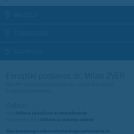
BRUSELJ
STRASBOURG
SLOVENIJA
Evropski poslanec dr. Milan ZVER
član EPP (Evropska ljudska stranka) - politična skupina v
Evropskem parlamentu
Odbori
član
Odbora za kulturo in izobraževanje
nadomestni član
Odbora za zunanje zadeve
član posebnega odbora Evropskega parlamenta za