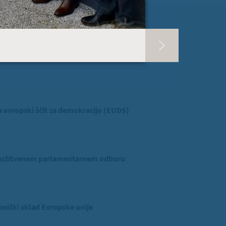
 ZVER
ina v Evropskem parlamentu
evropski ščit za demokracijo (EUDS)
ridružitvenem parlamentarnem odboru
niški sklad Evropske unije