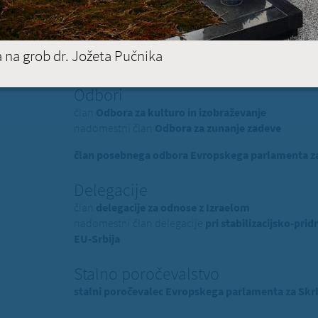
Evropski poslanec dr. Milan
ja na grob dr. Jožeta Pučnika
član EPP (Evropska ljudska stranka) - politična skup
Odbori
član
Odbora za kulturo in izobraževanje
nadomestni član
Odbora za zunanje zadeve
član posebnega odbora Evropskega parlamenta za 
Delegacije
član
delegacije za odnose z Izraelom
nadomestni član delegacije
pri stabilizacijsko-p
EU-Srbija
Stalno poročevalstvo
stalni poročevalec Evropskega parlamenta za Skrb