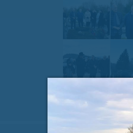
« PREJŠNJA VSEBINA