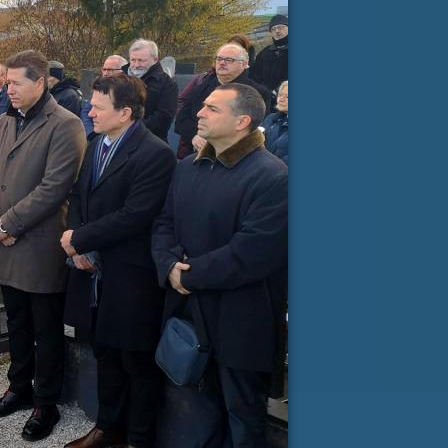
ji Milanu nekaj lepega
spročilo
*
e-pošta
*
RI PISMA PODPORE »
SLOVENIJA