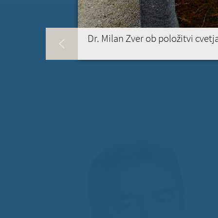
Dr. Milan Zver ob položitvi cvet