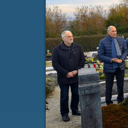
Koledar dogodkov
AVGUST
P
T
S
Č
P
S
27
28
29
30
31
1
3
4
5
6
7
8
10
11
12
13
14
15
17
18
19
20
21
22
24
25
26
27
28
29
31
1
2
3
4
5
KONTAKT
(ACTIVE TAB)