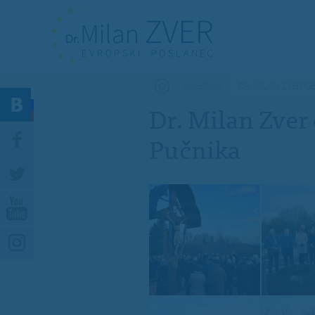
Nahajate se tukaj
GALERIJA
DR. MILAN ZVER O
Dr. Milan Zver 
Pučnika