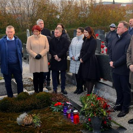
Zadnje na blogu
Pošl
Vaše 
TOREK, 12. JULIJ 2022
Erasmus+ je po koronakrizi dobil
N
nov zagon
2
Dragi mladi, dragi prijatelji,
PREBERITE VEČ »
9
Vaša 
16
23
30
6
PREBE
BRUSELJ
STRASBOURG