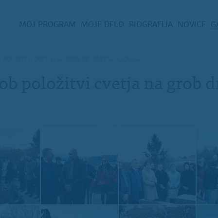
MOJ PROGRAM
MOJE DELO
BIOGRAFIJA
NOVICE
G
B POLOŽITVI CVETJA NA GROB DR. JOŽETA PUČNIKA
ob položitvi cvetja na grob d