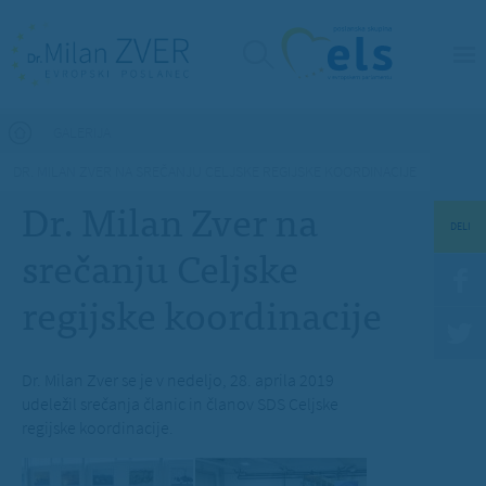
Nahajate se tukaj
GALERIJA
DR. MILAN ZVER NA SREČANJU CELJSKE REGIJSKE KOORDINACIJE
Dr. Milan Zver na
DELI
srečanju Celjske
regijske koordinacije
Dr. Milan Zver se je v nedeljo, 28. aprila 2019
udeležil srečanja članic in članov SDS Celjske
regijske koordinacije.