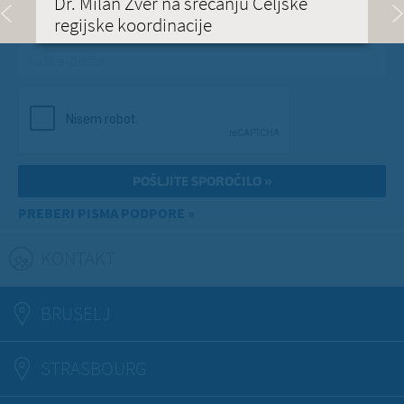
Dr. Milan Zver na srečanju Celjske
regijske koordinacije
Vaša e-pošta
*
PREBERI PISMA PODPORE »
KONTAKT
(ACTIVE TAB)
BRUSELJ
STRASBOURG