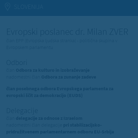
SLOVENIJA
Evropski poslanec dr. Milan ZVER
član EPP (Evropska ljudska stranka) - politična skupina v
Evropskem parlamentu
Odbori
član
Odbora za kulturo in izobraževanje
nadomestni član
Odbora za zunanje zadeve
član posebnega odbora Evropskega parlamenta za
evropski ščit za demokracijo (EUDS)
Delegacije
član
delegacije za odnose z Izraelom
nadomestni član delegacije
pri stabilizacijsko-
pridružitvenem parlamentarnem odboru EU-Srbija