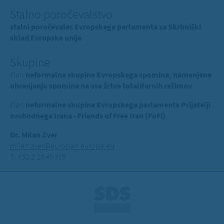
Stalno poročevalstvo
stalni poročevalec Evropskega parlamenta za Skrbniški
sklad Evropske unije
Skupine
član
neformalne skupine Evropskega spomina, namenjene
ohranjanju spomina na vse žrtve totalitarnih režimov
član
neformalne skupine Evropskega parlamenta Prijatelji
svobodnega Irana - Friends of Free Iran (FoFi)
Dr. Milan Zver
milan.zver@europarl.europa.eu
T: +32 2 28 45315