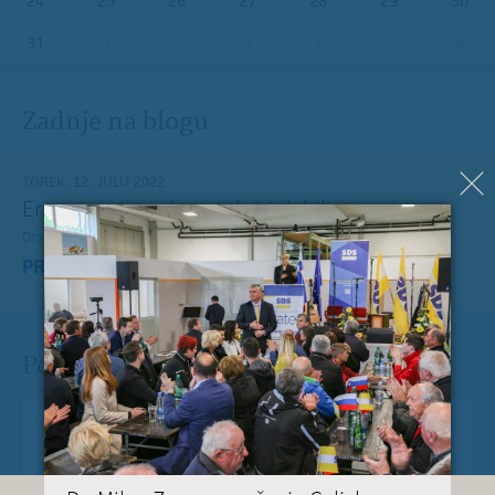
24
25
26
27
28
29
30
31
1
2
3
4
5
6
Zadnje na blogu
TOREK, 12. JULIJ 2022
Erasmus+ je po koronakrizi dobil nov zagon
Dragi mladi, dragi prijatelji,
PREBERITE VEČ »
Pošlji Milanu nekaj lepega
Vaše spročilo
*