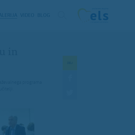
ALERIJA
VIDEO
BLOG
u in
DELI
obraževalnega programa
itelji.