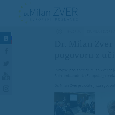
Nahajate se tukaj
GALERIJA
DR. MILAN ZVER N
Dr. Milan Zver
pogovoru z učit
Evropski poslanec dr. Milan Zver se 
Šola ambasadorka Evropskega parlame
Dr. Milan Zver je z učitelji spregovo