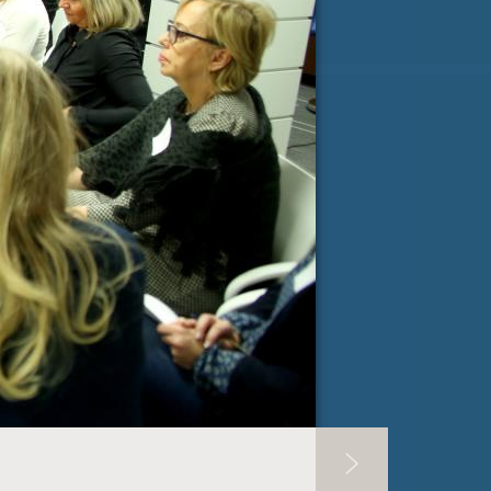
ji Milanu nekaj lepega
spročilo
*
e-pošta
*