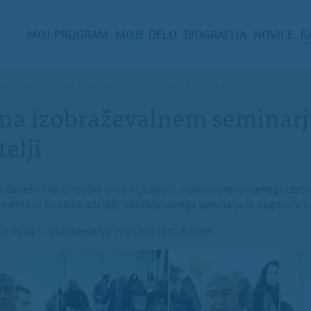
MOJ PROGRAM
MOJE DELO
BIOGRAFIJA
NOVICE
G
A IZOBRAŽEVALNEM SEMINARJU IN POGOVORU Z UČITELJI
 na izobraževalnem seminarj
elji
je danes v Hiši Evropske unije v Ljubljani, v okviru prenovljenega iz
nta in Evrošola udeležil izobraževalnega seminarja in pogovora z uč
ril o mladih, izobraževanju in prihodnosti Evrope.