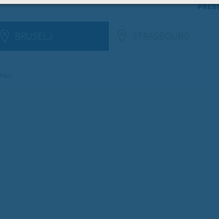
PREBE
BRUSELJ
STRASBOURG
(ACTIV
uman