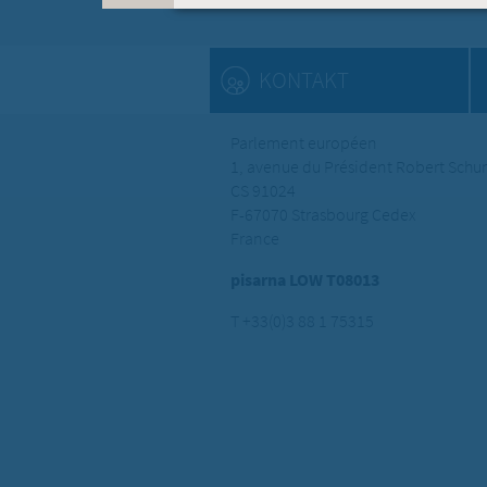
KONTAKT
Parlement européen
1, avenue du Président Robert Sch
CS 91024
F-67070 Strasbourg Cedex
France
pisarna LOW T08013
T +33(0)3 88 1 75315