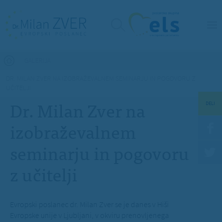
Nahajate se tukaj
GALERIJA
DR. MILAN ZVER NA IZOBRAŽEVALNEM SEMINARJU IN POGOVORU Z
UČITELJI
Dr. Milan Zver na
DELI
izobraževalnem
seminarju in pogovoru
z učitelji
Evropski poslanec dr. Milan Zver se je danes v Hiši
Evropske unije v Ljubljani, v okviru prenovljenega