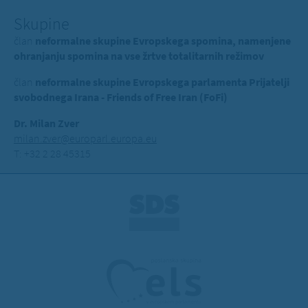
Skupine
član
neformalne skupine Evropskega spomina, namenjene
ohranjanju spomina na vse žrtve totalitarnih režimov
član
neformalne skupine Evropskega parlamenta Prijatelji
svobodnega Irana - Friends of Free Iran (FoFi)
Dr. Milan Zver
milan.zver@europarl.europa.eu
T: +32 2 28 45315