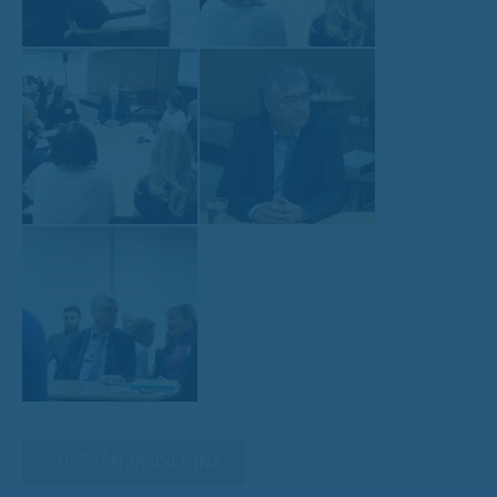
« PREJŠNJA VSEBINA