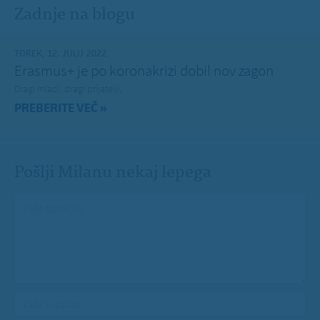
Zadnje na blogu
TOREK, 12. JULIJ 2022
Erasmus+ je po koronakrizi dobil nov zagon
Dragi mladi, dragi prijatelji,
PREBERITE VEČ »
Pošlji Milanu nekaj lepega
Vaše spročilo
*
Vaša e-pošta
*