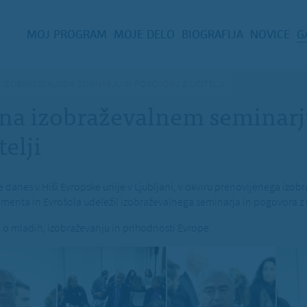
MOJ PROGRAM
MOJE DELO
BIOGRAFIJA
NOVICE
G
A IZOBRAŽEVALNEM SEMINARJU IN POGOVORU Z UČITELJI
 na izobraževalnem seminarj
elji
je danes v Hiši Evropske unije v Ljubljani, v okviru prenovljenega iz
nta in Evrošola udeležil izobraževalnega seminarja in pogovora z uč
ril o mladih, izobraževanju in prihodnosti Evrope.