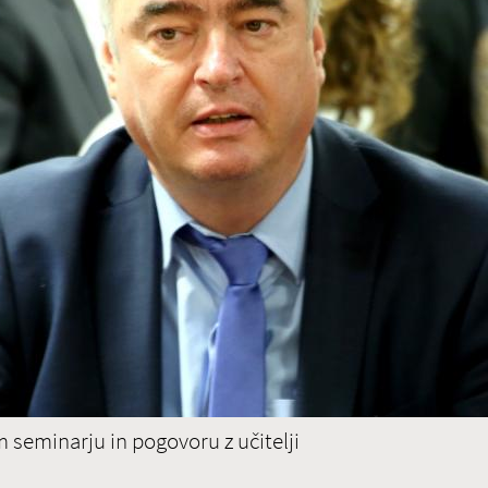
Zadnje na blogu
Pošl
Vaše 
TOREK, 12. JULIJ 2022
Erasmus+ je po koronakrizi dobil
N
nov zagon
2
Dragi mladi, dragi prijatelji,
PREBERITE VEČ »
9
Vaša 
16
23
30
 seminarju in pogovoru z učitelji
6