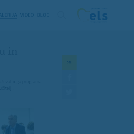
ALERIJA
VIDEO
BLOG
u in
DELI
obraževalnega programa
itelji.