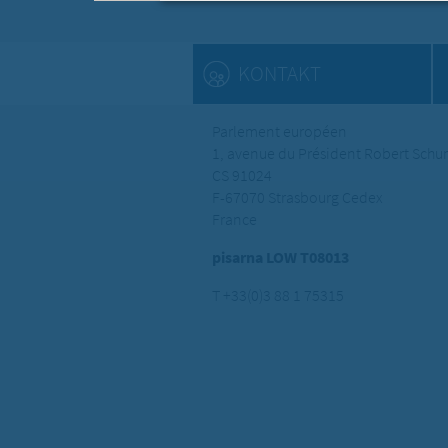
KONTAKT
Parlement européen
1, avenue du Président Robert Sch
CS 91024
F-67070 Strasbourg Cedex
France
pisarna LOW T08013
T +33(0)3 88 1 75315