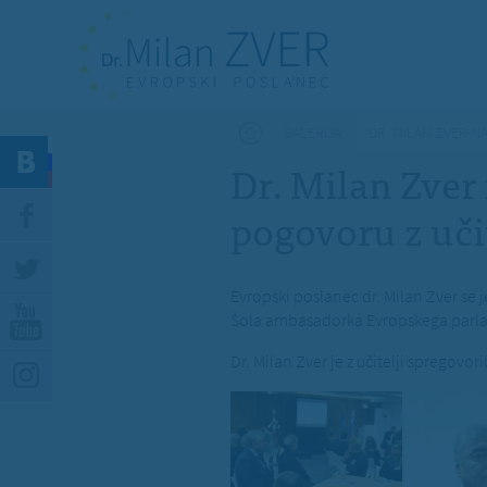
Nahajate se tukaj
GALERIJA
DR. MILAN ZVER N
Dr. Milan Zver
pogovoru z učit
Evropski poslanec dr. Milan Zver se 
Šola ambasadorka Evropskega parlame
Dr. Milan Zver je z učitelji spregovo