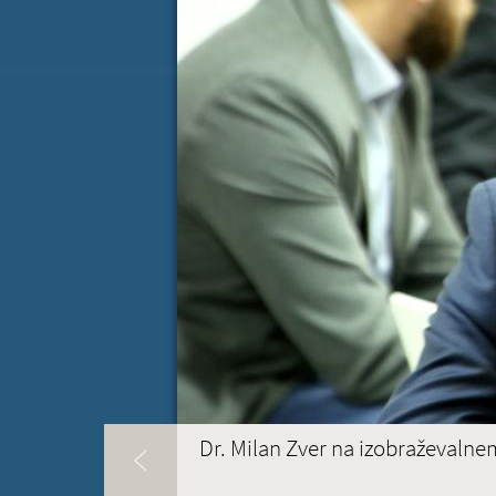
Koledar dogodkov
AVGUST
P
T
S
Č
P
S
27
28
29
30
31
1
3
4
5
6
7
8
10
11
12
13
14
15
17
18
19
20
21
22
24
25
26
27
28
29
Dr. Milan Zver na izobraževalnem
31
1
2
3
4
5