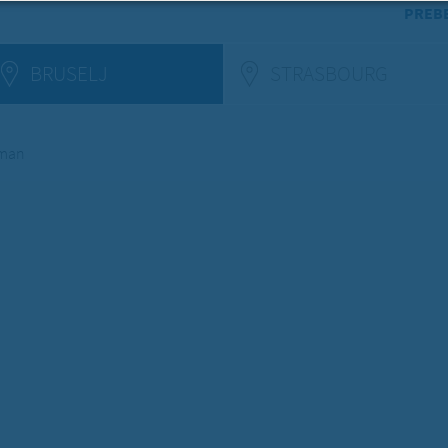
PREBE
BRUSELJ
STRASBOURG
(ACTIV
uman