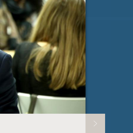
ji Milanu nekaj lepega
spročilo
*
e-pošta
*