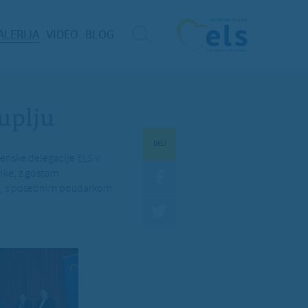
ALERIJA
VIDEO
BLOG
uplju
DELI
venske delegacije ELS v
ike, z gostom
etu, s posebnim poudarkom