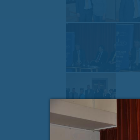
« PREJŠNJA VSEBINA