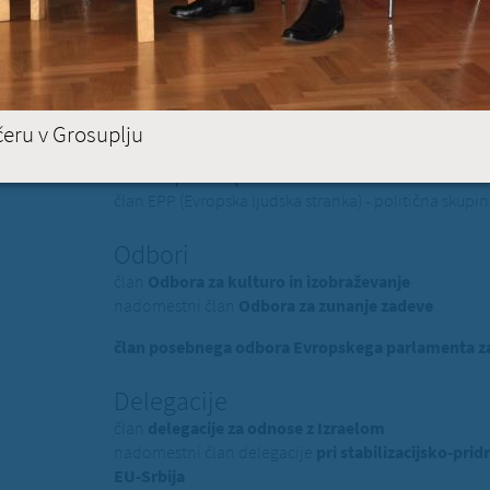
PREBE
BRUSELJ
STRASBOURG
čeru v Grosuplju
Evropski poslanec dr. Milan
član EPP (Evropska ljudska stranka) - politična skup
Odbori
član
Odbora za kulturo in izobraževanje
nadomestni član
Odbora za zunanje zadeve
član posebnega odbora Evropskega parlamenta za 
Delegacije
član
delegacije za odnose z Izraelom
nadomestni član delegacije
pri stabilizacijsko-p
EU-Srbija