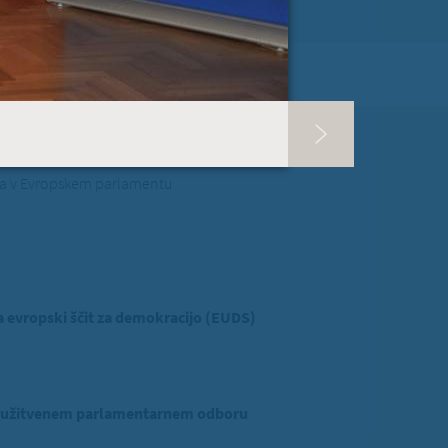
RI PISMA PODPORE »
SLOVENIJA
 ZVER
ina v Evropskem parlamentu
evropski ščit za demokracijo (EUDS)
ridružitvenem parlamentarnem odboru