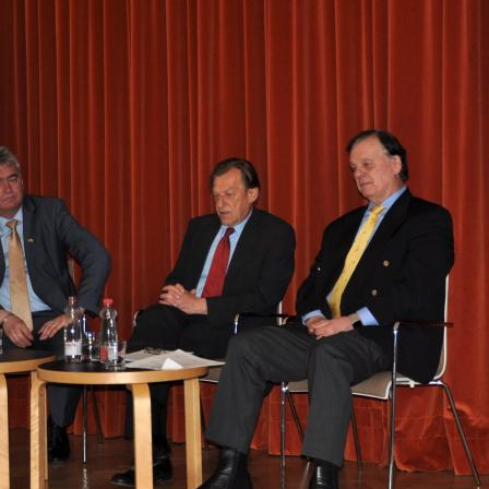
Zadnje na blogu
Pošl
Vaše 
TOREK, 12. JULIJ 2022
Erasmus+ je po koronakrizi dobil
N
nov zagon
2
Dragi mladi, dragi prijatelji,
PREBERITE VEČ »
9
Vaša 
16
23
30
6