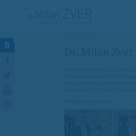
Nahajate se tukaj
GALERIJA
DR. MILAN ZVER 
Dr. Milan Zver
Na Evropskem večeru, ki je potekal v
Evropskem parlamentu in član Deleg
veleposlanikom Vladimirjem Kolmanič
na odnosih EU z Združenimi državam
Fotografije: Jana Roštan