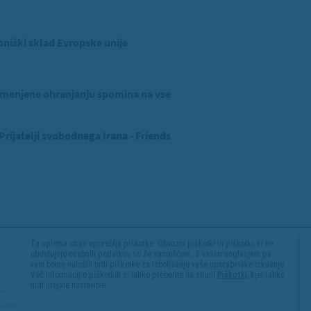
niški sklad Evropske unije
menjene ohranjanju spomina na vse
ijatelji svobodnega Irana - Friends
Ta spletna stran uporablja piškotke. Obvezni piškotki in piškotki, ki ne
obdelujejo osebnih podatkov, so že nameščeni. Z vašim soglasjem pa
vam bomo naložili tudi piškotke za izboljšanje vaše uporabniške izkušnje.
Več informacij o piškotkih si lahko preberite na strani
Piškotki
, kjer lahko
tudi urejate nastavitve.