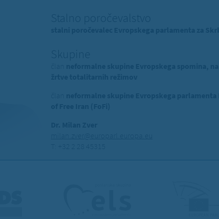
Stalno poročevalstvo
stalni poročevalec Evropskega parlamenta za Skrb
Skupine
član
neformalne skupine Evropskega spomina, na
žrtve totalitarnih režimov
član
neformalne skupine Evropskega parlamenta Pr
of Free Iran (FoFi)
Dr. Milan Zver
milan.zver@europarl.europa.eu
T: +32 2 28 45315