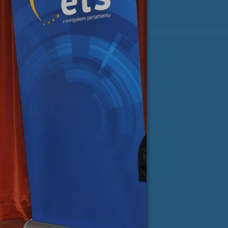
ji Milanu nekaj lepega
spročilo
*
e-pošta
*