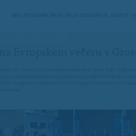
MOJ PROGRAM
MOJE DELO
BIOGRAFIJA
NOVICE
G
NA EVROPSKEM VEČERU V GROSUPLJU
 na Evropskem večeru v Gros
 petek, 15. marca 2019, je evropski poslanec dr. Milan Zver, vodja slo
acije Evropskega Parlamenta za odnose z Združenimi državami Amer
em spregovoril o aktualni politični situaciji v Evropski uniji in sv
i Amerike.