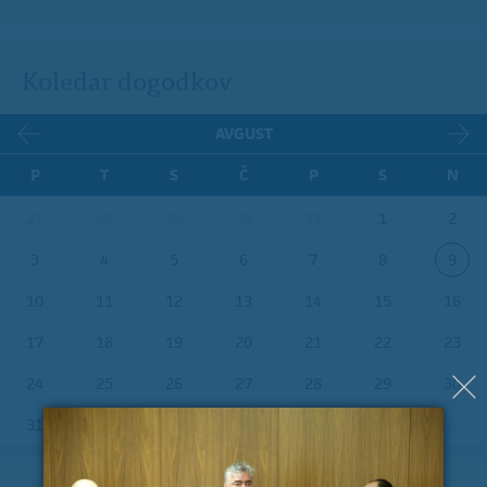
Koledar dogodkov
AVGUST
P
T
S
Č
P
S
N
27
28
29
30
31
1
2
3
4
5
6
7
8
9
10
11
12
13
14
15
16
17
18
19
20
21
22
23
24
25
26
27
28
29
30
31
1
2
3
4
5
6