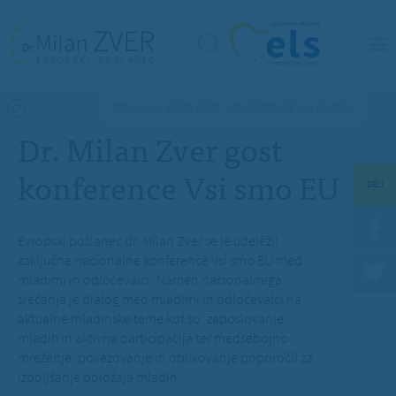
Nahajate se tukaj
GALERIJA
DR. MILAN ZVER GOST KONFERENCE VSI SMO EU
Dr. Milan Zver gost
konference Vsi smo EU
DELI
Evropski poslanec dr. Milan Zver se je udeležil
zaključne nacionalne konference Vsi smo EU med
mladimi in odločevalci. Namen nacionalnega
srečanja je dialog med mladimi in odločevalci na
aktualne mladinske teme kot so: zaposlovanje
mladih in aktivna participacija ter medsebojno
mreženje, povezovanje in oblikovanje priporočil za
izboljšanje položaja mladih.