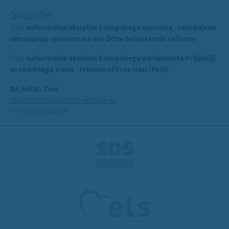
Skupine
član
neformalne skupine Evropskega spomina, namenjene
ohranjanju spomina na vse žrtve totalitarnih režimov
član
neformalne skupine Evropskega parlamenta Prijatelji
svobodnega Irana - Friends of Free Iran (FoFi)
Dr. Milan Zver
milan.zver@europarl.europa.eu
T: +32 2 28 45315