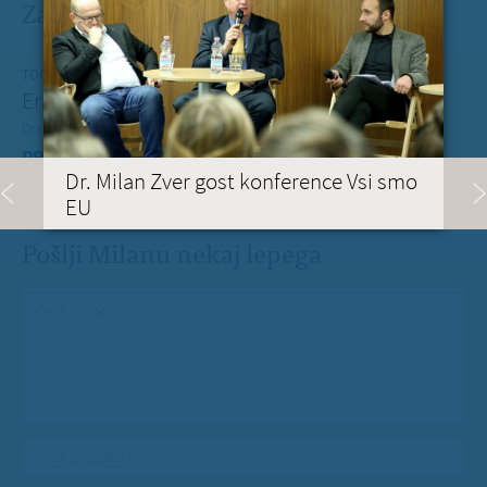
Zadnje na blogu
TOREK, 12. JULIJ 2022
Erasmus+ je po koronakrizi dobil nov zagon
Dragi mladi, dragi prijatelji,
PREBERITE VEČ »
Dr. Milan Zver gost konference Vsi smo
EU
Pošlji Milanu nekaj lepega
Vaše spročilo
*
Vaša e-pošta
*