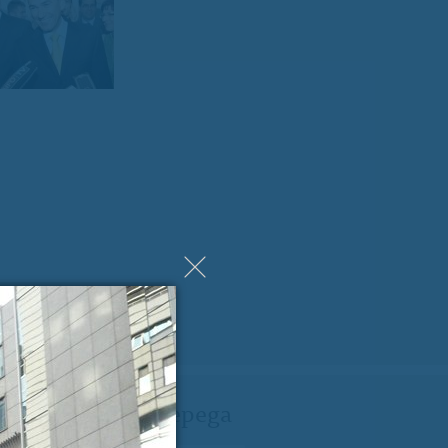
LEDNJA VSEBINA »
ji Milanu nekaj lepega