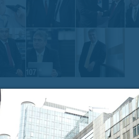
NAS
Zadnje na blogu
Pošl