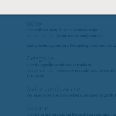
Evropski poslanec dr. Milan
član EPP (Evropska ljudska stranka) - politična skup
Odbori
član
Odbora za kulturo in izobraževanje
nadomestni član
Odbora za zunanje zadeve
član posebnega odbora Evropskega parlamenta za 
Delegacije
član
delegacije za odnose z Izraelom
nadomestni član delegacije
pri stabilizacijsko-p
EU-Srbija
Stalno poročevalstvo
stalni poročevalec Evropskega parlamenta za Skrb
Skupine
član
neformalne skupine Evropskega spomina, na