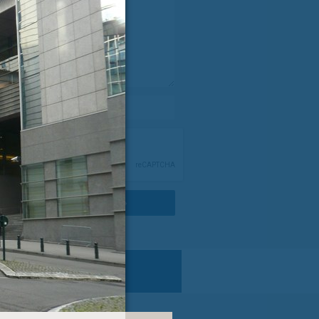
spročilo
*
e-pošta
*
RI PISMA PODPORE »
SLOVENIJA