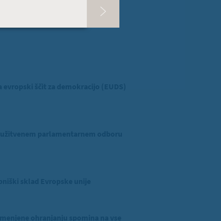
 ZVER
ina v Evropskem parlamentu
evropski ščit za demokracijo (EUDS)
ridružitvenem parlamentarnem odboru
niški sklad Evropske unije
menjene ohranjanju spomina na vse