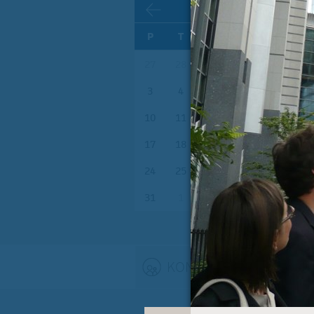
AVGUST
P
T
S
Č
P
S
27
28
29
30
31
1
3
4
5
6
7
8
10
11
12
13
14
15
17
18
19
20
21
22
24
25
26
27
28
29
31
1
2
3
4
5
KONTAKT
(ACTIVE TAB)