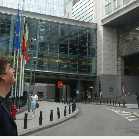
Vaše 
TOREK, 12. JULIJ 2022
Erasmus+ je po koronakrizi dobil
N
nov zagon
2
Dragi mladi, dragi prijatelji,
PREBERITE VEČ »
9
Vaša 
16
23
30
6
PREBE
BRUSELJ
STRASBOURG