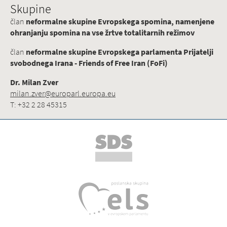
Skupine
član
neformalne skupine Evropskega spomina, namenjene
ohranjanju spomina na vse žrtve totalitarnih režimov
član
neformalne skupine Evropskega parlamenta Prijatelji
svobodnega Irana - Friends of Free Iran (FoFi)
Dr. Milan Zver
milan.zver@europarl.europa.eu
T: +32 2 28 45315