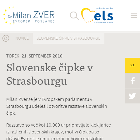
Nahajate se tukaj
NOVICE
SLOVENSKE ČIPKE V STRASBOURGU
TOREK, 21. SEPTEMBER 2010
Slovenske čipke v
DELI
Strasbourgu
Milan Zver se je v Evropskem parlamentu v
Strasbourgu udeležil otvoritve razstave slovenskih
čipk.
Razstavo so več kot 10.000 ur pripravljale klekljarice
iz različnih slovenskih krajev, motivi čipk pa so
države Evropske unije in grbi njihovih prestolnic.