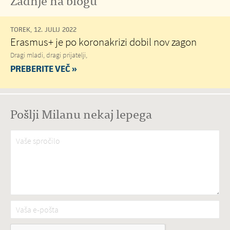
TOREK, 12. JULIJ 2022
Erasmus+ je po koronakrizi dobil nov zagon
Dragi mladi, dragi prijatelji,
PREBERITE VEČ »
Pošlji Milanu nekaj lepega
Vaše spročilo
*
Vaša e-pošta
*