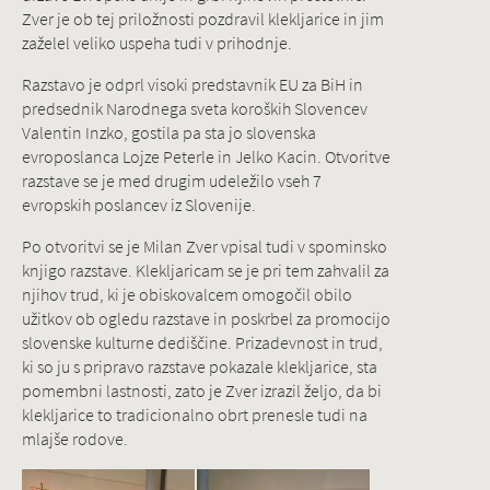
Zver je ob tej priložnosti pozdravil klekljarice in jim
zaželel veliko uspeha tudi v prihodnje.
Razstavo je odprl visoki predstavnik EU za BiH in
predsednik Narodnega sveta koroških Slovencev
Valentin Inzko, gostila pa sta jo slovenska
evroposlanca Lojze Peterle in Jelko Kacin. Otvoritve
razstave se je med drugim udeležilo vseh 7
evropskih poslancev iz Slovenije.
Po otvoritvi se je Milan Zver vpisal tudi v spominsko
knjigo razstave. Klekljaricam se je pri tem zahvalil za
njihov trud, ki je obiskovalcem omogočil obilo
užitkov ob ogledu razstave in poskrbel za promocijo
slovenske kulturne dediščine. Prizadevnost in trud,
ki so ju s pripravo razstave pokazale klekljarice, sta
pomembni lastnosti, zato je Zver izrazil željo, da bi
klekljarice to tradicionalno obrt prenesle tudi na
mlajše rodove.