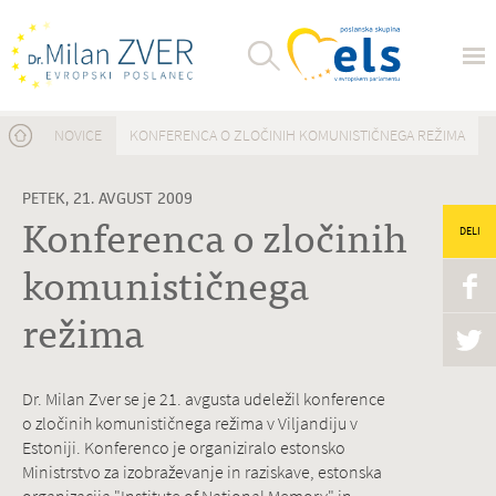
Nahajate se tukaj
NOVICE
KONFERENCA O ZLOČINIH KOMUNISTIČNEGA REŽIMA
PETEK, 21. AVGUST 2009
Konferenca o zločinih
DELI
komunističnega
režima
Dr. Milan Zver se je 21. avgusta udeležil konference
o zločinih komunističnega režima v Viljandiju v
Estoniji. Konferenco je organiziralo estonsko
Ministrstvo za izobraževanje in raziskave, estonska