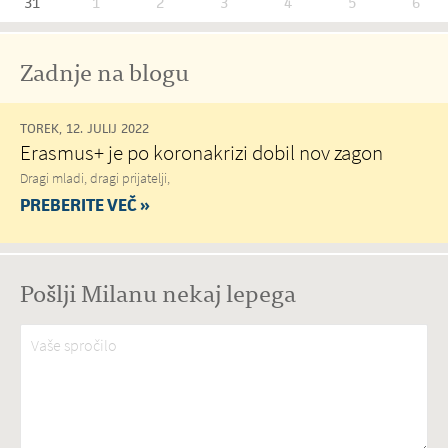
31
1
2
3
4
5
6
Zadnje na blogu
TOREK, 12. JULIJ 2022
Erasmus+ je po koronakrizi dobil nov zagon
Dragi mladi, dragi prijatelji,
PREBERITE VEČ »
Pošlji Milanu nekaj lepega
Vaše spročilo
*