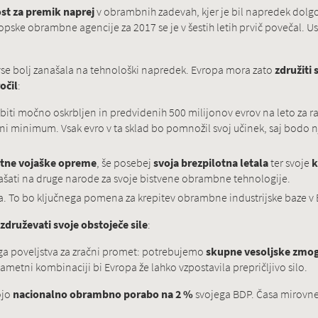
st za premik naprej
v obrambnih zadevah, kjer je bil napredek dolgo
pske obrambne agencije za 2017 se je v šestih letih prvič povečal. Us
 vse bolj zanašala na tehnološki napredek. Evropa mora zato
združiti 
očil
:
iti močno oskrbljen in predvidenih 500 milijonov evrov na leto za ra
tni minimum. Vsak evro v ta sklad bo pomnožil svoj učinek, saj bodo nje
astne vojaške opreme
, še posebej
svoja brezpilotna letala
ter svoje
k
ašati na druge narode za svoje bistvene obrambne tehnologije.
a. To bo ključnega pomena za krepitev obrambne industrijske baze v 
združevati svoje obstoječe sile
:
ga poveljstva za zračni promet: potrebujemo
skupne vesoljske zmogl
pametni kombinaciji bi Evropa že lahko vzpostavila prepričljivo silo.
ojo
nacionalno obrambno porabo na 2 %
svojega BDP. Časa mirovn