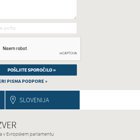
e-pošta
*
RI PISMA PODPORE »
SLOVENIJA
 ZVER
ina v Evropskem parlamentu