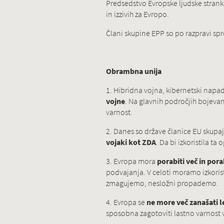
Predsedstvo Evropske ljudske stranke 
in izzivih za Evropo.
Člani skupine EPP so po razpravi sp
Obrambna unija
1. Hibridna vojna, kibernetski napadi
vojne
. Na glavnih področjih bojevan
varnost.
2. Danes so države članice EU skupa
vojaki kot ZDA
. Da bi izkoristila t
3. Evropa mora
porabiti več in por
podvajanja. V celoti moramo izkoristi
zmagujemo, nesložni propademo.
4. Evropa se
ne more več zanašati le
sposobna zagotoviti lastno varnost v