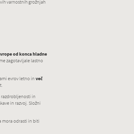
ovih varnostnih grožnjah
Evrope od konca hladne
ame zagotavljale lastno
dami evrov letno in
več
t.
razdrobljenosti in
kave in razvoj. Složni
a mora odrasti in biti