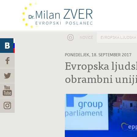
Nahajate se tukaj
NOVICE
EVROPSKA LJUDSKA 
PONEDELJEK, 18. SEPTEMBER 2017
Evropska ljuds
obrambni unij