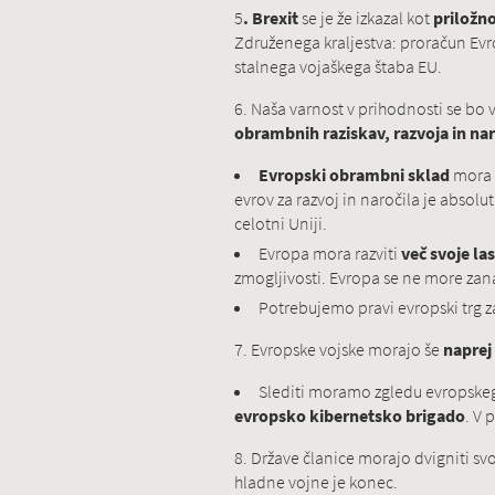
5
. Brexit
se je že izkazal kot
priložno
Združenega kraljestva: proračun Evro
stalnega vojaškega štaba EU.
6. Naša varnost v prihodnosti se bo
obrambnih raziskav, razvoja in nar
Evropski obrambni sklad
mora b
evrov za razvoj in naročila je absolu
celotni Uniji.
Evropa mora razviti
več svoje l
zmogljivosti. Evropa se ne more zan
Potrebujemo pravi evropski trg z
7. Evropske vojske morajo še
naprej 
Slediti moramo zgledu evropske
evropsko kibernetsko brigado
. V 
8. Države članice morajo dvigniti sv
hladne vojne je konec.