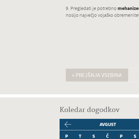
9. Pregledati je potrebno
mehanizem
nosijo največjo vojaško obremenitev s
« PREJŠNJA VSEBINA
Koledar dogodkov
AVGUST
P
T
S
Č
P
S