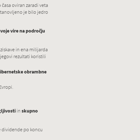
 časa oviran zaradi veta
tanovljeno je bilo jedro
svoje vire na področju
ziskave in ena milijarda
govi rezultati koristili
ibernetske obrambne
Evropi.
jivosti
in
skupno
e dividende po koncu