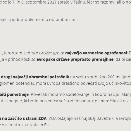
se je 7. in 8. septembra 2017 zbralo v Talinu, kjer so razpravljali o n
rejeli spodnji dokument o obrambni uniji.
, terorizem, jedrsko orožje: gre za
največjo varnostno ogroženost 
ja v prihodnosti so
evropske države preprosto premajhne
, da bi s
j
drugi največji obrambni potrošnik
na svetu s približno 200 milijar
a ogromen potencial, mora Evropa drastično povečati svojo učinkovitos
abiti pametneje
. Povečati moramo sodelovanje in koordinacijo. Manj 
ti sinergije, ki bodo posledica več sodelovanja, npr. naročila ali razis
 na zaščito s strani ZDA
. ZDA ostajajo naš najbližji zaveznik, a Evrop
 okviru struktur Nata in EU.