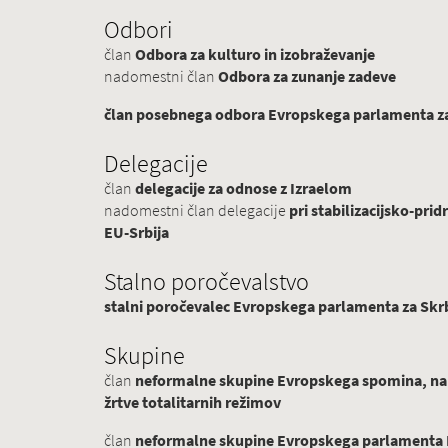
Odbori
član
Odbora za kulturo in izobraževanje
nadomestni član
Odbora za zunanje zadeve
član posebnega odbora Evropskega parlamenta za 
Delegacije
član
delegacije za odnose z Izraelom
nadomestni član delegacije
pri stabilizacijsko-p
EU-Srbija
Stalno poročevalstvo
stalni poročevalec Evropskega parlamenta za Skrb
Skupine
član
neformalne skupine Evropskega spomina, na
žrtve totalitarnih režimov
član
neformalne skupine Evropskega parlamenta Pr