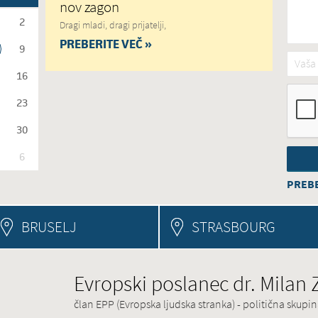
nov zagon
2
Dragi mladi, dragi prijatelji,
PREBERITE VEČ »
9
Vaša 
16
23
30
6
PREBE
BRUSELJ
STRASBOURG
Evropski poslanec dr. Milan
član EPP (Evropska ljudska stranka) - politična skup