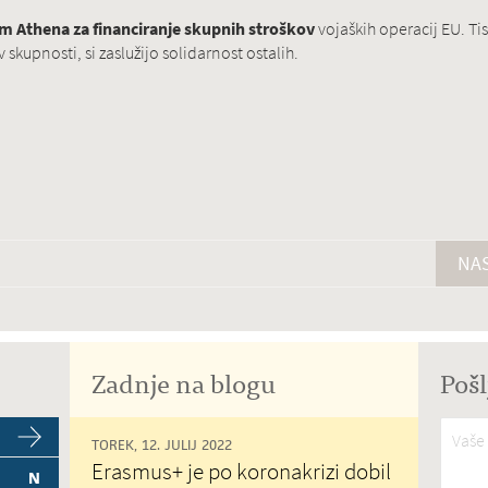
 Athena za financiranje skupnih stroškov
vojaških operacij EU. Tis
kupnosti, si zaslužijo solidarnost ostalih.
NAS
Zadnje na blogu
Pošl
Vaše 
TOREK, 12. JULIJ 2022
Erasmus+ je po koronakrizi dobil
N